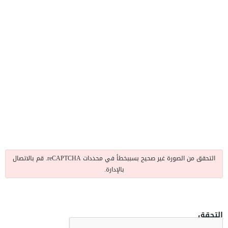
التحقق من الصورة غير صحيح بسببخطأ في محددات reCAPTCHA. قم بالاتصال
بالإدارة.
التحقق