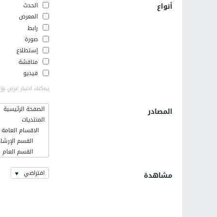
أنواع
الحدث
المعرض
رابط
صورة
إستطلاع
مناقشة
فيديو
يمكنك اختيار عرض نوع
الصفحة الرئيسية
المصادر
المنتديات
الاقسام العامة
القسم الإرشاد
القسم العام
فلسطينيات
افتراضي
اخر الاخبار وا
مشاهدة
القسم الإسلا
رمضانيات
كلية الهندسة ال
التعريف بالهند