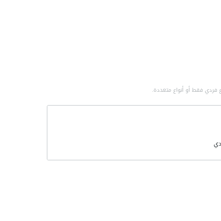
 فردي فقط أو أنواع متعددة.
ي
لتطورات
مي
صناعية
سة الصناعية