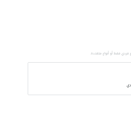
 فردي فقط أو أنواع متعددة.
ي
لتطورات
مي
صناعية
سة الصناعية