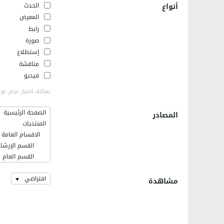
أنواع
الحدث
المعرض
رابط
صورة
إستطلاع
مناقشة
فيديو
يمكنك اختيار عرض نوع
الصفحة الرئيسية
المصادر
المنتديات
الاقسام العامة
القسم الإرشاد
القسم العام
فلسطينيات
افتراضي
اخر الاخبار وا
مشاهدة
القسم الإسلا
رمضانيات
كلية الهندسة ال
التعريف بالهند