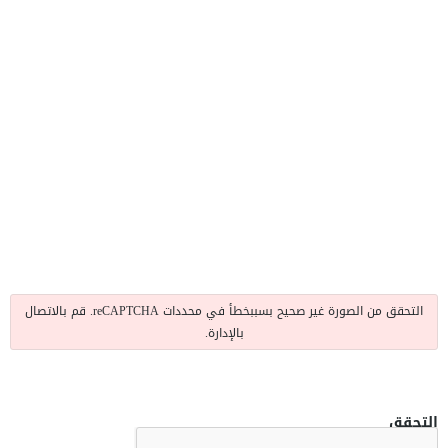
التحقق من الصورة غير صحيح بسببخطأ في محددات reCAPTCHA. قم بالاتصال
بالإدارة.
التحقق