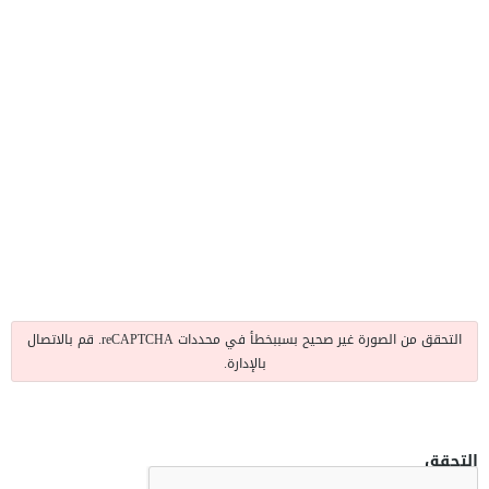
التحقق من الصورة غير صحيح بسببخطأ في محددات reCAPTCHA. قم بالاتصال
بالإدارة.
التحقق