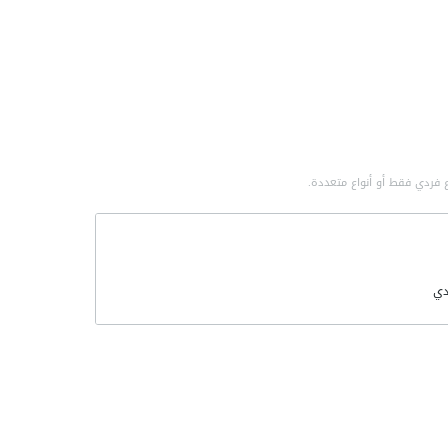
 فردي فقط أو أنواع متعددة.
ي
لتطورات
مي
صناعية
سة الصناعية