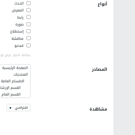
أنواع
الحدث
المعرض
رابط
صورة
إستطلاع
مناقشة
فيديو
يمكنك اختيار عرض نوع
الصفحة الرئيسية
المصادر
المنتديات
الاقسام العامة
القسم الإرشاد
القسم العام
فلسطينيات
افتراضي
اخر الاخبار وا
مشاهدة
القسم الإسلا
رمضانيات
كلية الهندسة ال
التعريف بالهند