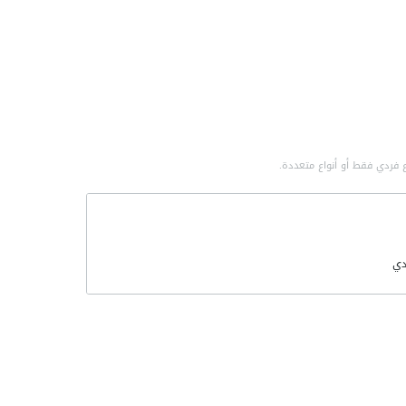
 فردي فقط أو أنواع متعددة.
ي
لتطورات
مي
صناعية
سة الصناعية