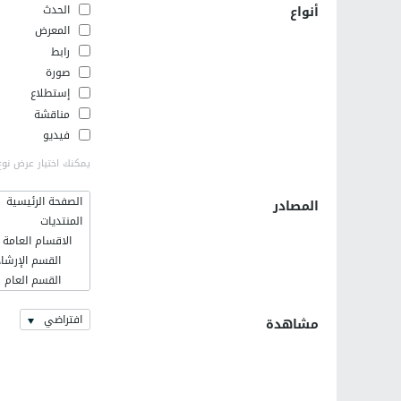
أنواع
الحدث
المعرض
رابط
صورة
إستطلاع
مناقشة
فيديو
يمكنك اختيار عرض نوع
الصفحة الرئيسية
المصادر
المنتديات
الاقسام العامة
القسم الإرشاد
القسم العام
فلسطينيات
افتراضي
اخر الاخبار وا
مشاهدة
القسم الإسلا
رمضانيات
كلية الهندسة ال
التعريف بالهند