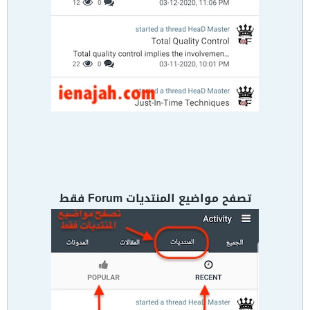
تصفح مواضيع المنتديات Forum فقط