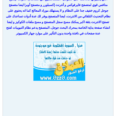
منافس قوي لمتصفح فايرفوكس و أنترنت إكسبلورر و متصفح أوبرا ايضا متصفح
جوجل كروم خفيف جدا على النظام و لا يستهلك موراد المعالج كما انه يحتوي على
نظام التحديث التلقائي من الانترنت، ايضا المتصفح يوفر لك عدة أدوات تساعدك على
تصفح الانترنت بثقة اكبر يمكنك مسح سجل المتصفح و مسح ملفات الكوكيز و ايضا
انشاء صفحة بداية الخاصة بمحرك البحث جوجل، المتصفح يدعم نظام التبويبات لفتح
عدة صفحات في نافذة واحدة بدون التأثير على موارد جهاز الكمبيوتر