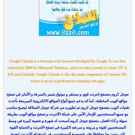
Google Chrome is a freeware web browser developed by Google. It was first
released in 2008 for Microsoft Windows, and was later ported to Linux, OS X,
iOS and Android. Google Chrome is also the main component of Chrome OS,
where it serves a platform for running web apps
جوجل كروم متصفح انترنت قوي و مستقر و موثوق يتميز بالسرعة و الأمان في تصفح
مواقع الويب المختلفة، كما انه يدعم جميع أنواع المواقع الالكترونية المبرمجة بأحدث
تقنيات الويب متصفح جوجل كروم تم تطويره من شركة جوجل العملاقة ليصبح مناسب
مع جميع المستخدمين للإبحار الآمن على شبكة الأنترنت و تصفح مواقع الويب بطريقة
سهلة و أداء افضل، متصفح جوجل كروم أصبحت له شهرة و شعبية كبيرة في وسط
المستخدمين لقوته و مرونته و سرعته الكبيرة في تصفح الانترنت و الحماية القوية
التي يتميز بها محافظا على خصوصية المستخدمين في استخدام الانترنت ليصبح