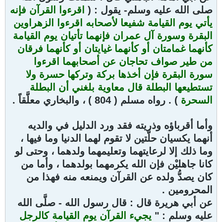
صلى الله عليه وسلم- يقول : (
اقرءوا القرآن فإنه
يأتي يوم القيامة شفيعا لأصحابه اقرءوا الزهراوين
البقرة وسورة آل عمران فإنهما تأتيان يوم القيامة
كأنهما غمامتان أو كأنهما غيايتان أو كأنهما فرقان
من طير صواف تحاجان عن أصحابهما اقرءوا
سورة البقرة فإن أخذها بركة وتركها حسرة ولا
تستطيعها البطلة قال معاوية بلغني أن البطلة
السحرة
) . رواه مسلم ( 804 ) ، والبخاري معلَّقاً .
وأما أقرباؤه وذريته فقد ورد الدليل في والديه
أنهما يكسيان حلَّتين لا تقوم لهما الدنيا وما فيها ،
وما ذلك إلا لرعايتهما وتعليمهما ولدهما ، وحتى لو
كانا جاهليْن فإن الله يكرمهما بولدهما ، وأما من
كان يصدُّ ولده عن القرآن ويمنعه منه فهذا من
المحرومين .
عن أبي هريرة قال : قال رسول الله - صلَّى الله
عليه وسلم : "
يجيء القرآن يوم القيامة كالرجل