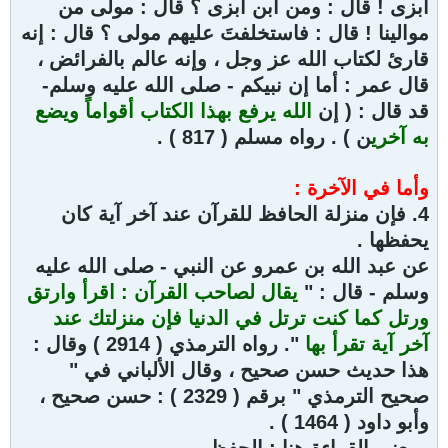
أبزى ! قال : ومن ابن أبزى ؟ قال : مولى من
موالينا ! قال : فاستخلفتَ عليهم مولى ؟ قال : إنه
قارئ لكتاب الله عز وجل ، وإنه عالم بالفرائض ،
قال عمر : أما إن نبيكم - صلى الله عليه وسلم-
قد قال : ( إن
الله يرفع بهذا الكتاب أقواماً ويضع
به آخري
ن ) . رواه مسلم ( 817 ) .
وأما في الآخرة :
4. فإن منزلة الحافظ للقرآن عند آخر آية كان
يحفظها .
عن عبد الله بن عمرو عن النبي - صلى الله عليه
وسلم - قال : "
يقال لصاحب القرآن : اقرأ وارتق
ورتل كما كنت ترتل في الدنيا فإن منزلتك عند
آخر آية تقرأ بها
". رواه الترمذي ( 2914 ) وقال :
هذا حديث حسن صحيح ، وقال الألباني في "
صحيح الترمذي " برقم ( 2329 ) : حسن صحيح ،
وأبو داود ( 1464 ) .