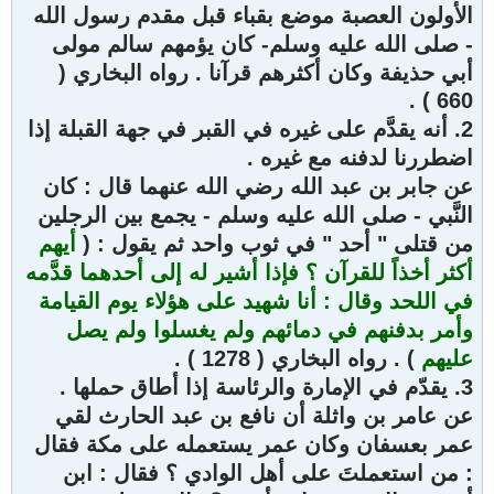
الأولون العصبة موضع بقباء قبل مقدم رسول الله
- صلى الله عليه وسلم- كان يؤمهم سالم مولى
أبي حذيفة وكان أكثرهم قرآنا . رواه البخاري (
660 ) .
2. أنه يقدَّم على غيره في القبر في جهة القبلة إذا
اضطررنا لدفنه مع غيره .
عن جابر بن عبد الله رضي الله عنهما قال : كان
النَّبي - صلى الله عليه وسلم - يجمع بين الرجلين
من قتلى " أحد " في ثوب واحد ثم يقول : (
أيهم
أكثر أخذاً للقرآن ؟ فإذا أشير له إلى أحدهما قدَّمه
في اللحد وقال : أنا شهيد على هؤلاء يوم القيامة
وأمر بدفنهم في دمائهم ولم يغسلوا ولم يصل
عليهم
) . رواه البخاري ( 1278 ) .
3. يقدّم في الإمارة والرئاسة إذا أطاق حملها .
عن عامر بن واثلة أن نافع بن عبد الحارث لقي
عمر بعسفان وكان عمر يستعمله على مكة فقال
: من استعملتَ على أهل الوادي ؟ فقال : ابن