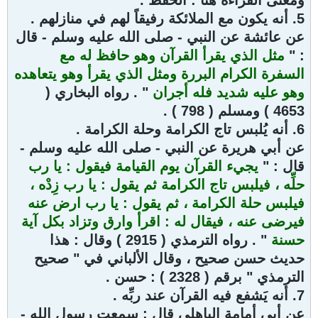
ومعنى القراءة هنا : الحفظ .
5. أنه يكون مع الملائكة رفيقاً لهم في منازلهم .
عن عائشة عن النبي - صلى الله عليه وسلم - قال
: "
مثل الذي يقرأ القرآن وهو حافظ له مع
السفرة الكرام البررة ومثل الذي يقرأ وهو يتعاهده
وهو عليه شديد فله أجران
" . رواه البخاري (
4653 ) ومسلم ( 798 ) .
6. أنه يُلبس تاج الكرامة وحلة الكرامة .
عن أبي هريرة عن النبي - صلى الله عليه وسلم -
قال : "
يجيء القرآن يوم القيامة فيقول : يا رب
حلِّه ، فيلبس تاج الكرامة ثم يقول : يا رب زِدْه ،
فيلبس حلة الكرامة ، ثم يقول : يا رب ارض عنه
فيرضى عنه ، فيقال له : اقرأ وارق وتزاد بكل آية
حسنة
" . رواه الترمذي ( 2915 ) وقال : هذا
حديث حسن صحيح ، وقال الألباني في " صحيح
الترمذي " برقم ( 2328 ) : حسن .
7. أنه يَشفع فيه القرآن عند ربِّه .
عن أبي أمامة الباهلي قال : سمعت رسول الله -