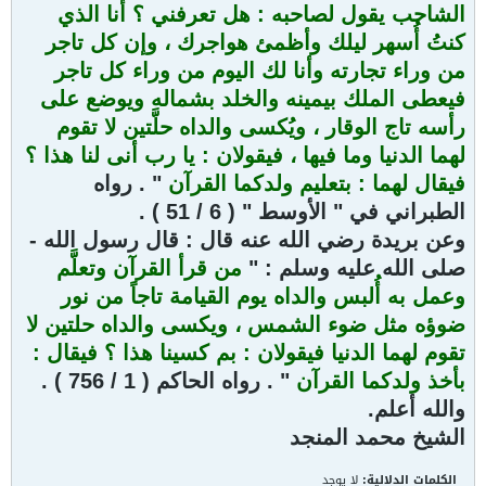
الشاحب يقول لصاحبه : هل تعرفني ؟ أنا الذي
كنتُ أُسهر ليلك وأظمئ هواجرك ، وإن كل تاجر
من وراء تجارته وأنا لك اليوم من وراء كل تاجر
فيعطى الملك بيمينه والخلد بشماله ويوضع على
رأسه تاج الوقار ، ويُكسى والداه حلَّتين لا تقوم
لهما الدنيا وما فيها ، فيقولان : يا رب أنى لنا هذا ؟
فيقال لهما : بتعليم ولدكما القرآن
" . رواه
الطبراني في " الأوسط " ( 6 / 51 ) .
وعن بريدة رضي الله عنه قال : قال رسول الله -
صلى الله عليه وسلم : "
من قرأ القرآن وتعلَّم
وعمل به أُلبس والداه يوم القيامة تاجاً من نور
ضوؤه مثل ضوء الشمس ، ويكسى والداه حلتين لا
تقوم لهما الدنيا فيقولان : بم كسينا هذا ؟ فيقال :
بأخذ ولدكما القرآن
" . رواه الحاكم ( 1 / 756 ) .
والله أعلم.
الشيخ محمد المنجد
الكلمات الدلالية:
لا يوجد