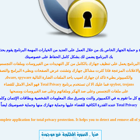
حماية الجهاز
الخاص بك من خلال العمل على العديد من الخيارات المهمة البرنامج يقوم بحذ
بك البرنامج يضمن لك بشكل كامل الحفاظ على خصوصيتك
البرنامج يعمل على تنظيف جهازك بالكامل من كل التهديدات من الفيروسات وملفات التجس
الاعلانات المزعجة فاذا كثرت مشاكل جهازك وتشتت عرض الصفحات وبطىء البرامج والتصف
والكمبيوتر بطيء تاكد ان جهازك اصيب باحد الملفات الضارة التالية dware, spyware,
spybot, trojans فما عليك الا ان تستخدم برنامج Total Privacy فهو الحل الامثل للقضاء
على ملفات التجسس وعلى صد الهكر وملفاتهم وعلى صد الفيروسات ومسحها
تبع كل ما تقوم به في الكمبيوتر والنت وتسرق منك المعلومات الشخصية وبطاقات الإئتمان وك
Total Privacy عنده القدرة الكافية للقضاء عليها وحماية جهازك منها وحماية خصوصيتك ايضاً
omplete application for total privacy protection. It helps you to detect and remove all of 