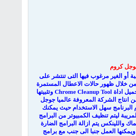
جوجل كروم
لبرامج المريبة أو الغير مرغوب فيها التى تنتشر على
 من خلال ظهور حالات الاعطال المستمرة
أو ظهور أشرطة أدوات جديدة أو إعلانات مزعجة غير متوقعة وبمجرد تحميل اداة Chrome Cleanup Tool وتثبيتها
 من انتاج الشركة المعروفة عالميا جوجل
 البرنامج سهل الاستخدام حيث يمكنك
مريبة ليتم تنظيف الكمبيوتر من البرامج
ماك واللينكس يتم ازالة البرامج الضارة
ويمكنها العمل جنبا الى جنب مع برامج