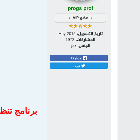
progs prof
:: عضو VIP ::
تاريخ التسجيل:
May 2015
المشاركات:
1972
الجنس:
ذكر
مشاركة
تويت
برنامج تنظيف جوج