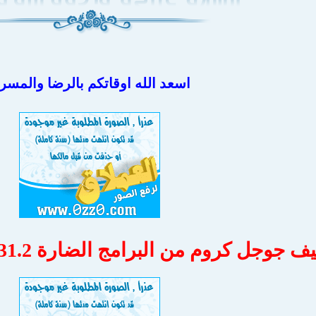
اسعد الله اوقاتكم بالرضا والمسر
ل كروم من البرامج الضارة Chrome Cleanup Tool 23.131.2