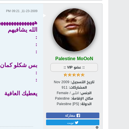
11-23-2009, 09:21 PM
ههههههههههههههه
الله يشافيهم
:
:
:
Palestine MoOoN
بس شكلو كمان حتى
:: عضو VIP ::
:
:
تاريخ التسجيل:
Nov 2009
المشاركات:
911
الجنس:
انثى / Female
يعطيك العافية
مكان الإقامة:
Palestine
الدولة:
Palestine [PS]
مشاركة
تويت