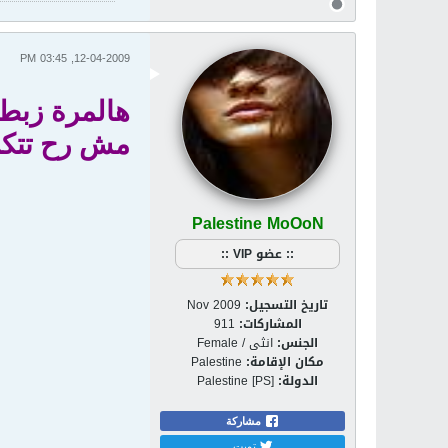
12-04-2009, 03:45 PM
هالمرة زبط
مش رح تتكرر
Palestine MoOoN
:: عضو VIP ::
تاريخ التسجيل:
Nov 2009
المشاركات:
911
الجنس:
انثى / Female
مكان الإقامة:
Palestine
الدولة:
Palestine [PS]
مشاركة
تويت