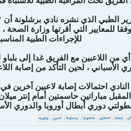
لفريق تحت المراقبة الطبية للاشتباه ف
رير الطبي الذي نشره نادي برشلونة أن 
فقا للمعايير التي أقرتها وزارة الصحة ،
للإجراءات الطبية المناسب
ي من اللاعبين مع الفريق غدا إلى بلباو ل
ي الأسباني ، لحين التأكد من إصابة الل
النادي احتمالات إصابة لاعبين آخرين 
المقبل مباراتين حاسمتين أمام إنتر ميلا
طولتي دوري أبطال أوروبا والدوري الأس
ال
,
إصابة
,
الخنازير
,
بأنفلونزا
,
برشلونة
,
لاعبي
,
وتوريه