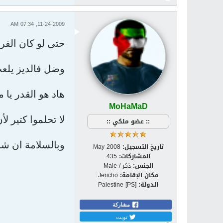
11-24-2009, 07:34 AM
حتى لو كان الفر
وضل فالديز يلعب
هاد هو القدر يا 
MoHaMaD
لا تحلموا كتير ل
:: عضو ملكي ::
وبالسلامة ان شاء
تاريخ التسجيل:
May 2008
المشاركات:
435
الجنس:
ذكر / Male
مكان الإقامة:
Jericho
الدولة:
Palestine [PS]
مشاركة
تويت