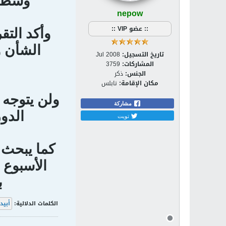
وسط ا
nepow
:: عضو VIP ::
وأكد التق
الشأن و
تاريخ التسجيل:
Jul 2008
المشاركات:
3759
الجنس:
ذكر
مكان الإقامة:
نابلس
ولن يتوجه أ
مشاركة
الدور
تويت
كما يبحث 
الأسبوع 
ب
الكلمات الدلالية:
أبيد