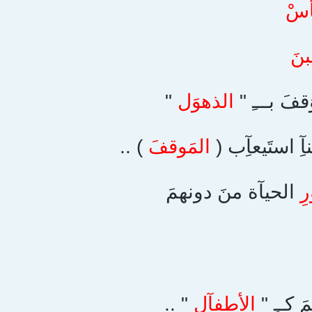
أسْ
نَ
ُقفَ بـــِ "
الذهوَل
"
ِ استَيعآِب (
المَوقفَ
) ..
ِ
الحيآة منَ دونهمَ
َ كــِ "
الأطفآلِ
" ..