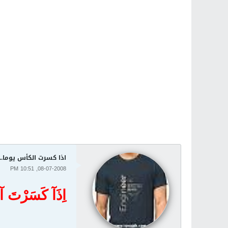
اذا كسرت الكأس يوما...
08-07-2008, 10:51 PM
اِذَآ كَسَرْتَ آ