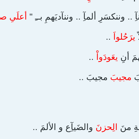
.. وننكسَرِ ألمآِ .. وننآديَهمِ بــِ "
أعلَىِ صو
ّ
يرَحُلواَ
..
مَ أنِ
يعَودَواْ
..
بَ
مجيبَ
مجيبَ ..
ةِ منَ
الِحزنَ
والضَيآِع و الألمَ ..