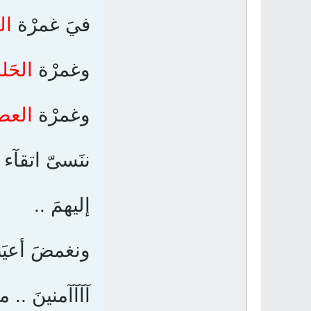
فيَ غمرْة
ال
وغمرْة
الحَلم
وغمرْة
العطآ
ننَسىّ اتقآء 
إليهمَ ..
ونغمضَ أعيَنن
آآآآمنينَ .. م