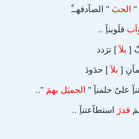
 "
الحبَ
" الصآدقهــْ
اَب
قلَوبنآِ ..
ْ [
بلآ
] ترَدد
آنِ [
بلآ
] حدَودَ
آِ علىٌ حلمنآِ "
الجميَل بهمَ
"..
مَ
قدرَ
استطآعتنآِ ..