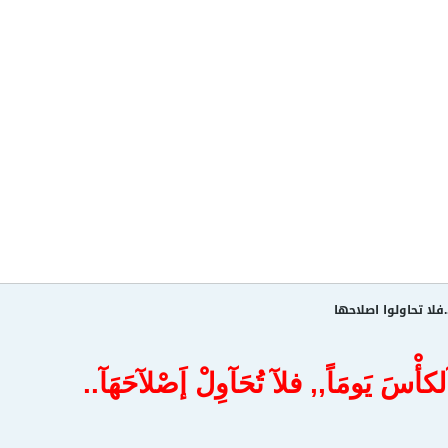
فلا تحاولوا اصلاحها
لكأْسَ يَومَاً,, فلآ تُحَآوِلْ إَصْلآحَهَآ..