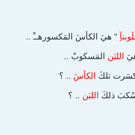
َوبنآِ
" هيَ الكأسَ المَكسورهــْ ..
يَ
اللبَن
المَسكوبْ ..
 كسَرت تلكَ
الكأسَ
.. ؟
سُكبَ ذلكَ
اللبَن
.. ؟