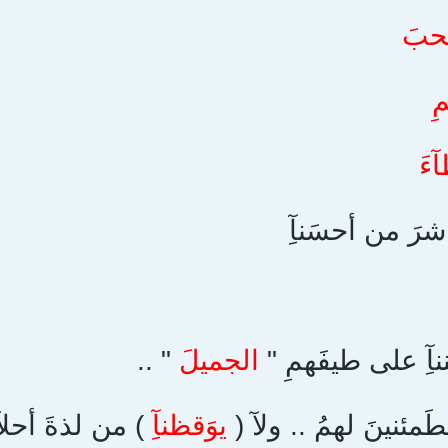
حبَ
ِ
ءَ
شرَ من أحسَنآِ
آِ على طيفَهمِ "
الجميلَ
" ..
طَمئنينَ لهمُ .. ولآ (
يوَقظنآِ
) من لذةَ أحلآم