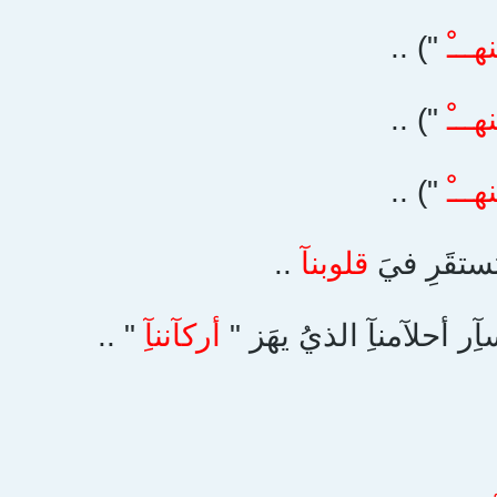
هـــْ
") ..
هـــْ
") ..
هـــْ
") ..
ستقَرِ فيَ
قلوبنآ
..
ِر أحلآمنآِ الذيُ يهَز "
أركآننآِ
" ..