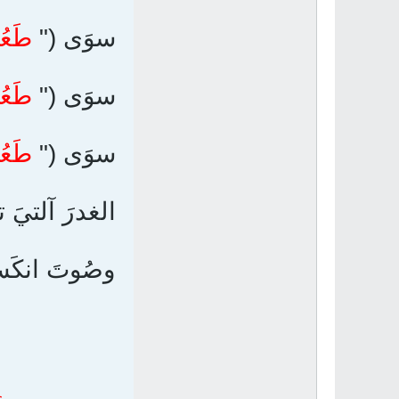
سوَى ("
طَعُن
سوَى ("
طَعُن
سوَى ("
طَعُن
الغدرَ آلتيَ ت
وصُوتَ انكَسآ