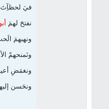
فيَ لحظآِتَ
نفتحَ لهمَ
أبو
ونهبهمَ الَحب
ونَمنحهمْ الأم
ونغمَضِ أعينن
ونحَسن إليه