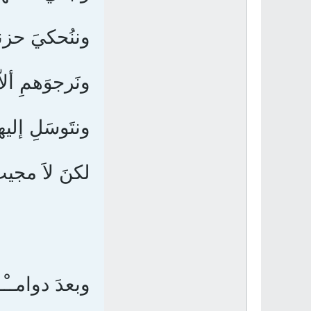
وننُحكيَ حزنآِ 
ونَرجوَهمِ ألا
ونتَوسَلِ إليه
لكنَ لاَ مجي
وبعدَ دوامــْـ