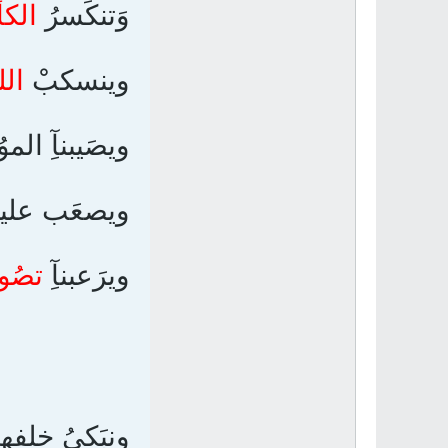
وَتنكَسرُ
الك
وينسكبْ
اللب
ويصَيبنآِ المو
ويصعَب علينآ
ويرَعبنآِ
تصُور
ونبَكيُ خلفهم