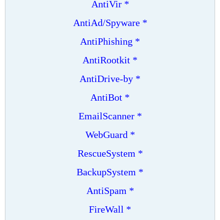
* AntiVir
* AntiAd/Spyware
* AntiPhishing
* AntiRootkit
* AntiDrive-by
* AntiBot
* EmailScanner
* WebGuard
* RescueSystem
* BackupSystem
* AntiSpam
* FireWall