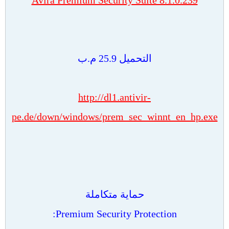
Avira Premium Security Suite 8.1.0.239
التحميل 25.9 م.ب
http://dl1.antivir-
pe.de/down/windows/prem_sec_winnt_en_hp.exe
حماية متكاملة
Premium Security Protection: