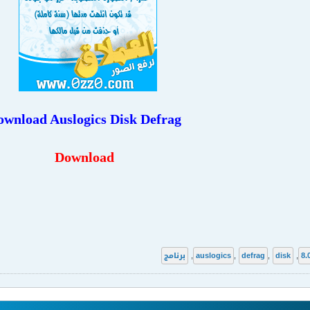
ownload
Auslogics Disk Defrag
Download
8.
,
disk
,
defrag
,
auslogics
,
برنامج