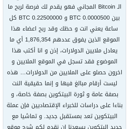
الـ Bitcoin المجاني فهو يقدم لك فرصة لربح ما
بين 0.0000500 BTC و 0.22500000 BTC كل
ساعة يعني انت و حظك وقد ربح اعضاء هذا
الموقع الذين يفوق عددهم 1,876,354 أي ما
يعادل ملايين الدولارات، إذن و انا أكتب هذا
الموضوع فقد تسجل في الموقع الملايين و
اخرون حصلو على الملايين من الدولارات… هذه
ليست أرقام مبالغ فيها و إنما حقيقية النت
بصفة عامة و ثورة البيتكوين بصفة خاصة، و
بناءا على دراسات للخبراء الإقتصاديين فإن عملة
البيتكوين تعد بمستقبل جديد. و تماشيا مع
جديد البتكوين يسعدنا ان نقدم لكم شرح موقع