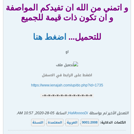
و اتمني من الله ان تفيدكم المواصفة
و ان تكون ذات قيمة للجميع
للتحميل...
اضغط هنا
او
اضغط على الرابط في الاسفل
https://www.ienajah.com/up/do.php?id=1735
=-=-=-=-=-=-=-=-=-=-=-=-
التعديل الأخير تم بواسطة
HaMooooDi
; الساعة
05-28-2020, 10:57 AM
.
الكلمات الدلالية:
9001:2008
,
العربية
,
المعتمدة
,
النسخة