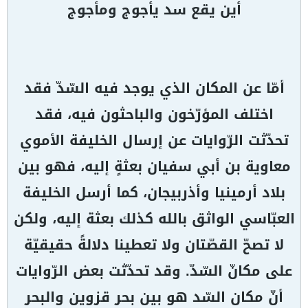
أين يقع سد يأجوج ومأجوج
أمّا عن المكان الذي يوجد فيه السّدّ فقد
اختلف المؤرّخون والباحثون فيه، فقد
تحدّثت الرّوايات عن إرسال الخليفة الأموي
معاوية بن أبي سفيان بعثةٍ إليه، فهو بين
بلاد أرمينيا وأذربيجان، كما أرسل الخليفة
العبّاسي الواثق بالله كذلك بعثة إليه، ولكن
لا تصحّ القصّتان ولا تعطينا دلالةً حقيقيّة
على مكانّ السّدّ. وقد تحدّثت بعض الرّوايات
أنّ مكان السّد هو بين بحر قزوين والبحر