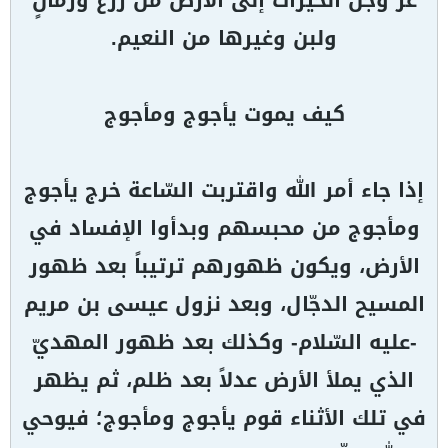
عز وجل الخيرات إلى الأرض من زرع ورمانٍ
ولبن وغيرها من النعيم.
كيف يموت يأجوج ومأجوج
إذا جاء أمر الله واقتربت السّاعة خرج يأجوج
ومأجوج من محبسهم وبدأوا الإفساد في
الأرض، ويكون ظهورهم ترتيباً بعد ظهور
المسيح الدجّال، وبعد نزول عيسى بن مريم
-عليه السّلام- وكذلك بعد ظهور المهديّ
الذي يملأ الأرض عدلاً بعد ظلم، ثم يظهر
في تلك الأثناء قوم يأجوج ومأجوج؛ فيوحي