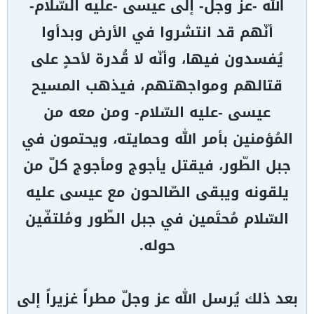
الله -عزّ وجل- إلى عيسى -عليه السّلام-
أنّهم قد انتشروا في الأرض وبدأوا
يُفسدون فيها، وأنّه لا قُدرة لأحدٍ على
قتالهم ومواجهتهم، فيذهب المسيح
عيسى -عليه السّلام- ومن معه من
المُؤمنين بأمر الله وحمايته، ويحتمون في
جبل الطّور، فيقتل يأجوج ومأجوج كلّ من
يلقونه ويبقى الصّالحون مع عيسى عليه
السّلام مُحتَمين في جبل الطّور ومُلتفّين
حوله.
بعد ذلك يُرسل الله عز وجلّ مطراً غزيراً إلى