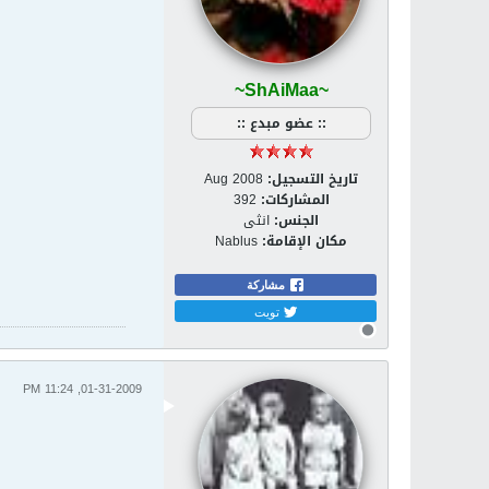
~ShAiMaa~
:: عضو مبدع ::
تاريخ التسجيل:
Aug 2008
المشاركات:
392
الجنس:
انثى
مكان الإقامة:
Nablus
مشاركة
تويت
01-31-2009, 11:24 PM