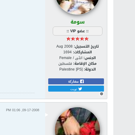
سومة
:: عضو VIP ::
تاريخ التسجيل:
Aug 2008
المشاركات:
1694
الجنس:
انثى / Female
مكان الإقامة:
فلسطين
الدولة:
Palestine [PS]
مشاركة
تويت
09-17-2008, 01:06 PM