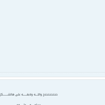
خخخخخخخخخ واللـــــه ولابقــــــــه على هالشــــــــــكل
يسلمـــــــو .. حلــــــــوه