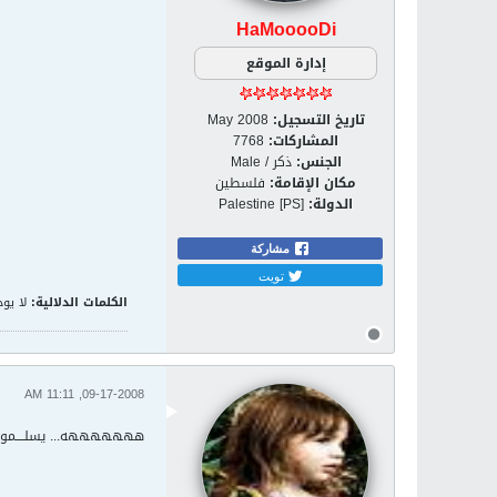
HaMooooDi
إدارة الموقع
تاريخ التسجيل:
May 2008
المشاركات:
7768
الجنس:
ذكر / Male
مكان الإقامة:
فلسطين
الدولة:
Palestine [PS]
مشاركة
تويت
الكلمات الدلالية:
لا يوج
09-17-2008, 11:11 AM
هههههههه... يسلــــمو