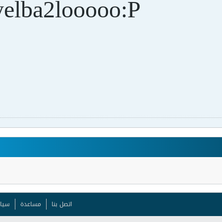
yelba2looooo:P
اتصل بنا
مساعدة
سيا