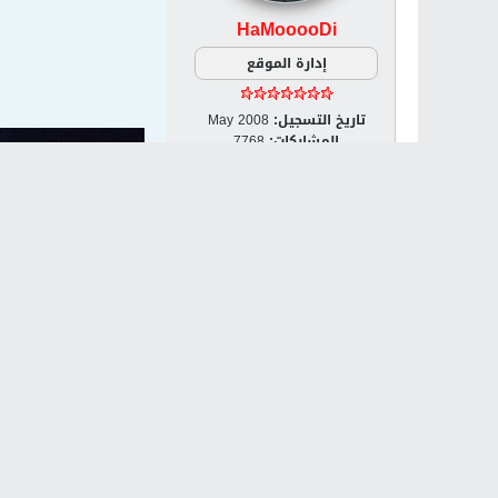
HaMooooDi
إدارة الموقع
تاريخ التسجيل:
May 2008
المشاركات:
7768
الجنس:
ذكر / Male
مكان الإقامة:
فلسطين
الدولة:
Palestine [PS]
مشاركة
تويت