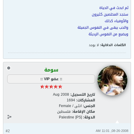
ثم ابحث في الحياة
ستجد المخلصين كثيرون
والأوفياء كذلك
والحب يبقى في النفوس الجميلة
ويضيع من النفوس الرديئة
الكلمات الدلالية:
لا يوجد
سومة
:: عضو VIP ::
تاريخ التسجيل:
Aug 2008
المشاركات:
1694
الجنس:
انثى / Female
مكان الإقامة:
فلسطين
الدولة:
Palestine [PS]
#2
08-26-2008, 11:01 AM