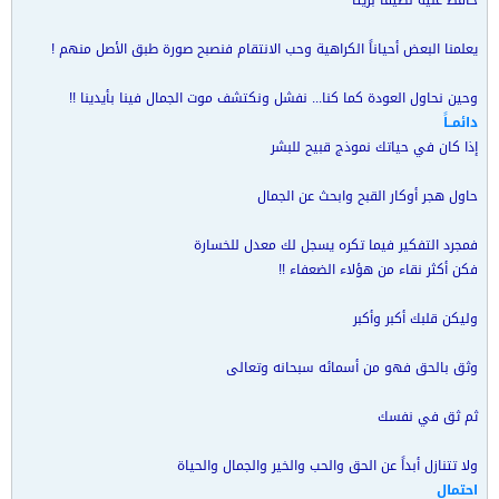
حافظ عليه نظيفاً بريئاً
يعلمنا البعض أحياناً الكراهية وحب الانتقام فنصبح صورة طبق الأصل منهم !
وحين نحاول العودة كما كنا... نفشل ونكتشف موت الجمال فينا بأيدينا !!
دائمــاً
إذا كان في حياتك نموذج قبيح للبشر
حاول هجر أوكار القبح وابحث عن الجمال
فمجرد التفكير فيما تكره يسجل لك معدل للخسارة
فكن أكثر نقاء من هؤلاء الضعفاء !!
وليكن قلبك أكبر وأكبر
وثق بالحق فهو من أسمائه سبحانه وتعالى
ثم ثق في نفسك
ولا تتنازل أبداً عن الحق والحب والخير والجمال والحياة
احتمال