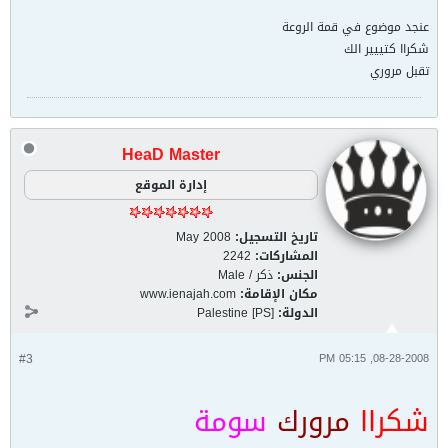
عنجد موضوع في قمة الروعة
شكراا كتييير الك
تقبل مروري
HeaD Master
إدارة الموقع
تاريخ التسجيل:
May 2008
المشاركات:
2242
الجنس:
ذكر / Male
مكان الإقامة:
www.ienajah.com
الدولة:
Palestine [PS]
#3
08-28-2008, 05:15 PM
شكراا
مرورك
سومة