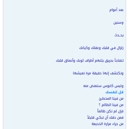
بعد أعوام
وسنين
يحــدث
زلزال في قلبك وعقلك وكيانك
تتفاجأ بحريق يلتهم أطراف ثوبك وأعماق قلبك
وتكتشف إنها حقيقة مرة تعيشها
وليس كابوس ستنفض منه
قل لنفسك
من فينا المخطئ
من فينا الظالم ؟
فإن لم تكن ظالماً
فمن حقك أن تبكي قليلاً
من جراء مرارة الخديعة