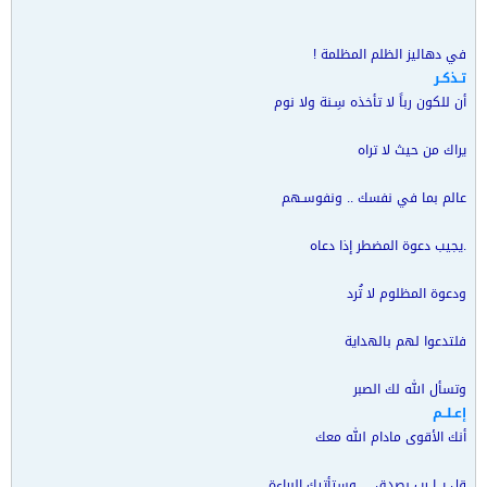
في دهاليز الظلم المظلمة !
تـذكـر
أن للكون رباً لا تأخذه سِـنة ولا نوم
يراك من حيث لا تراه
عالم بما في نفسك .. ونفوسـهم
.يجيب دعوة المضطر إذا دعاه
ودعوة المظلوم لا تُرد
فلتدعوا لهم بالهداية
وتسأل الله لك الصبر
إعـلــم
أنك الأقوى مادام الله معك
قل يــا رب بصدق ... وستأتيك البراءة