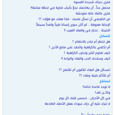
فترى دنياك شديدة القسوة
محتمل جداً.. أن يهاجمك عدوٌ بأنياب ضارية في لحظة مباغتة!!
فترى عالمكَ غابة متوحشة
من الطبيعي..أن تسأل نفسك : ماذا فعلت مع هؤلاء ؟؟
الإجابة معروفة .. لم أكن سوى إنسانا طيباً واضحاً بسيطاً
النتيجة .. تحتار في واقعك الغريب !!
تتساءل
هل تنتظر أم تبادر بالانتقام ؟
أم تكتفي بالكراهية والحقد على منابع الأذى ؟
كيف تقاوم الشر وتحارب الكراهية ؟
كيف وسلاحك الحب والنقاء والبراءة !!
تتسـائل هل البقاء للأقوى أم للأصلح ؟؟
أم للأكثر طيبة ونقاء ؟؟
تستنتج
لا توجد قاعدة لذلك!!
ولكـــن قف!
في كل الأحيان .. تحسس قلبك كل يوم
لا تترك عليه أي ذرات سوداء بفعل الأحقاد الهادمة