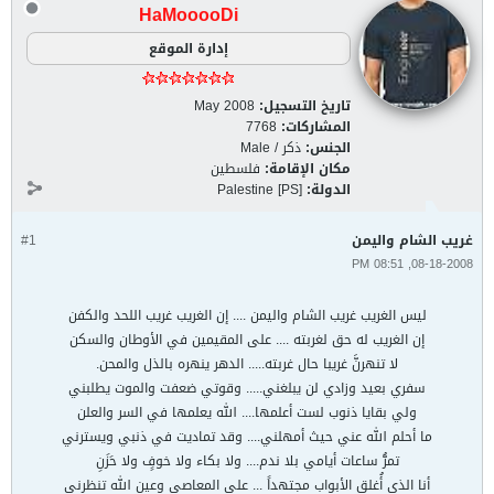
HaMooooDi
إدارة الموقع
تاريخ التسجيل:
May 2008
المشاركات:
7768
الجنس:
ذكر / Male
مكان الإقامة:
فلسطين
الدولة:
Palestine [PS]
غريب الشام واليمن
#1
08-18-2008, 08:51 PM
ليس الغريب غريب الشام واليمن .... إن الغريب غريب اللحد والكفن
إن الغريب له حق لغربته .... على المقيمين في الأوطان والسكن
لا تنهرنَّ غريبا حال غربته..... الدهر ينهره بالذل والمحن.
سفري بعيد وزادي لن يبلغني..... وقوتي ضعفت والموت يطلبني
ولي بقايا ذنوب لست أعلمها.... الله يعلمها في السر والعلن
ما أحلم الله عني حيث أمهلني.... وقد تماديت في ذنبي ويسترني
تمرُّ ساعات أيامي بلا ندم.... ولا بكاء ولا خوفٍ ولا حَزَنِ
أنا الذي أُغلق الأبواب مجتهداً ... على المعاصي وعين الله تنظرني