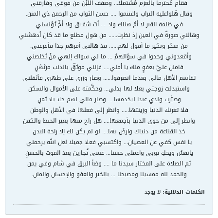
فقام مُحترما بالعزم مُشتملا... وصفف اللبْن من فوقي وفارقني
وقال هُلواعليه التراب واغتنموا .... حسن الثواب من الرحمن ذي المنن.
في ظلمة القبر لا أمٌ هناك ولا .... أبٌ شفيق ولا أخٌ يُؤنسني
وهالني صورةٌ في العين إذ نظرت...... من هول مطلع ما قد كان أدهشني
من منكر ونكير ما أقول لهم...... قد هالني أمرهم جدا فأفزعني.
وأقعدوني وجدوا في سؤالهمُ ... ما لي سواك إلهي منْ يُخلصني
فامنن عليَّ بعفوٍ منك يا أملي.... فإنني موثقٌ بالذنب مرتَهَنِ
تقاسم الأهل مالي بعدما انصرفوا...... وصار وزري على ظهري فأثقلني
واستبدلت زوجتي بعلا لها بدلي... وحكَّمته على الأموال والسكن
وصيَّرت ولدي عبدا ليخدمها.... وصار مالي لهم حلا بلا ثمنِ
فلا تغرنك الدنيا وزينتها..... وانظر إلى فعلها في الأهل والوطن
وانظر إلى من حوى الدنيا بأجمعها.... هل راح منها بغير الحنظ والكفن
خذ القناعة من دنياك وارضَ بها.... لو لم يكن لك إلا راحة البدن
يا نفس كفي عن العصيان... واكتسبي فعلا جميلا لعل الله يرحمني
يانفسُ ويحكِ توبي واعملي حسنا... عسى تُجازين بعد الموت بالحسنِ
ثم الصلاة على المختار سيدنا ما .... وضأ البرق في شام وفي يمن
والحمد لله ممسينا ومصبحنا ... بالخير والعفو والإحسان والمنن.
الكلمات الدلالية:
لا يوجد