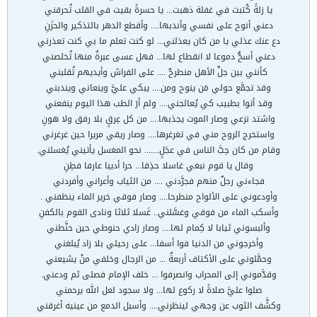
يا زلةً كُتبت في غفلة ذهبت... يا حسرةً بقيت في القلب تُحرقني
دعني أنوح على نفسي وأندبها.... وأقطع الدهر بالتذكير والحزَنِ
دع عنك عذلي يا من كان يعذلني... لو كنت تعلم ما بي كنت تعذرني
دعني أسحُّ دموعا لا انقطاع لها... فهل عسى عبرةٌ منها تُخلصني
كأنني بين جلِّ الأهل منطرحٌ .... على الفراش وأيديهم تُقلبني
وقد تجمَّع حولي مَن ينوح ومن.... يبكي عليَّ وينعاني ويندبني
وقد أتوا بطبيب كي يُعالجني.... ولم أرَ الطب هذا اليوم ينفعني
واشتد نزعي وصار الموت يجذبها.... من كل عِرقٍ بلا رفق ولا هونِ
واستخرج الروح مني في تغرغرها.... وصار ريقي مريرا حين غرغرني
وقام من كان حِبَّ الناس في عجَلٍ....... نحو المغسل يأتيني يُغسلني.
وقال يا قوم نبغي غاسلا حذِقا... حرا أديبا عارفا فطِنِ
فجاءني رجلٌ منهم فجرَّدني .... من الثياب وأعراني وأفردني
وأودعوني على الألواح منطرحا.... وصار فوقي خرير الماء ينظفني .
وأسكب الماء من فوقي وغسَّلني.. غَسلا ثلاثا ونادى القوم بالكفنِ
وألبسوني ثيابا لا كِمام لها.... وصار زادي حنوطي حين حنَّطني
وأخرجوني من الدنيا فوا أسفا... على رحيلي بلا زاد يُبلغني
وحمَّلوني على الأكتاف أربعةٌ ... من الرجال وخلفي منْ يشيعني
وقدَّموني إلى المحراب وانصرفوا ... خلف الإمام فصلى ثم ودعني.
صلوا عليَّ صلاةً لا ركوع لها... ولا سجود لعل الله يرحمني
وكشَّف الثوب عن وجهي لينظرني.... وأسبل الدمع من عينيه أغرقني