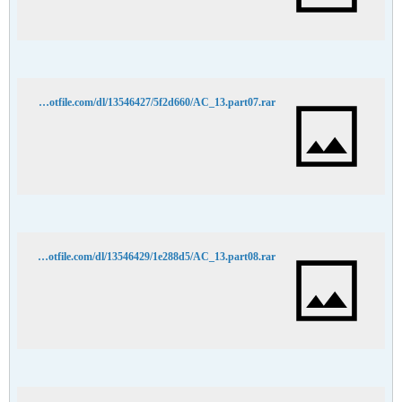
http://hotfile.com/dl/13546427/5f2d660/AC_13.part07.rar
http://hotfile.com/dl/13546429/1e288d5/AC_13.part08.rar