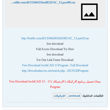
http://hotfile.com/dl/13546433/bed822f/AC_13.part09.rar
http://hotfile.com/dl/13546426/92d3405/AC_13.part10.rar
free download
Full Access Download Try Here
free download
For One Link Faster Download
Free Download ArchiCAD 13 Program : Full Download
http://downloadaccess.net/search.php...2013%20Program
مجانا تحميل برنامج الاركيكاد ( الارشيكاد ) 13 – Free Download ArchiCAD 13
Program
الكلمات الدلالية:
archicad
,
الاركيكاد