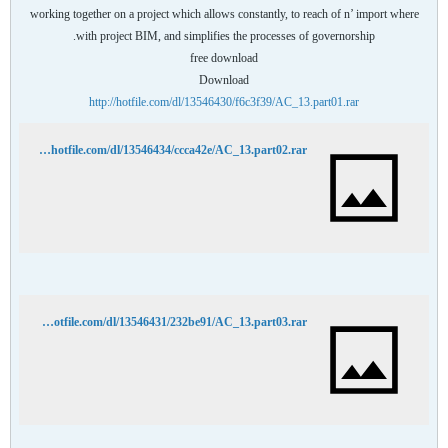
working together on a project which allows constantly, to reach of n’ import where
with project BIM, and simplifies the processes of governorship.
free download
Download
http://hotfile.com/dl/13546430/f6c3f39/AC_13.part01.rar
http://hotfile.com/dl/13546434/ccca42e/AC_13.part02.rar
http://hotfile.com/dl/13546431/232be91/AC_13.part03.rar