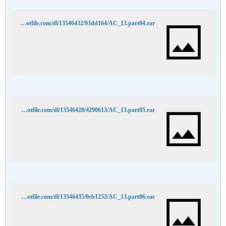
http://hotfile.com/dl/13546432/93dd164/AC_13.part04.rar
http://hotfile.com/dl/13546428/4290613/AC_13.part05.rar
http://hotfile.com/dl/13546435/0cb1252/AC_13.part06.rar