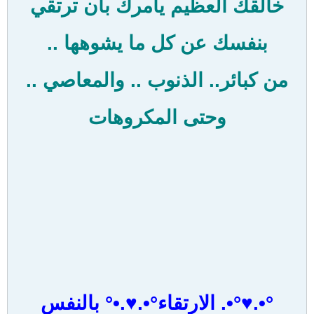
خالقك العظيم يأمرك بأن ترتقي
بنفسك عن كل ما يشوهها ..
من كبائر.. الذنوب .. والمعاصي ..
وحتى المكروهات
°•.♥°•. الارتقاء°•.♥.•° بالنفس