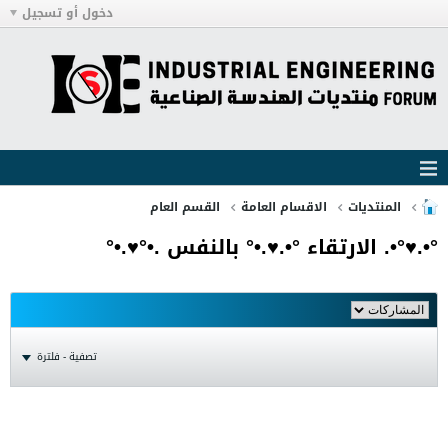
دخول أو تسجيل
المنتديات
الاقسام العامة
القسم العام
°•.♥°•. الارتقاء °•.♥.•° بالنفس .•°♥.•°
تصفية - فلترة