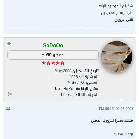
شكرا ع الموضوع الرائع
عنجد يسلم هالايدين
تقبل مروري
SaDoOo
:: عضو VIP ::
تاريخ التسجيل:
May 2008
المشاركات:
1836
الجنس:
ذكر / Male
مكان الإقامة:
NoT HeRe
الدولة:
Palestine [PS]
#4
09-18-2008, 09:13 PM
محمد شكرا لمرورك الجميل
يومك سعيد