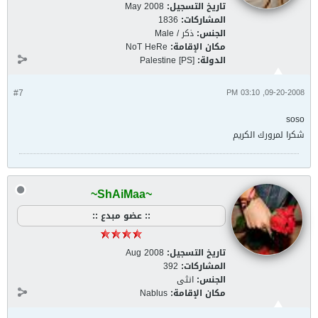
تاريخ التسجيل:
May 2008
المشاركات:
1836
الجنس:
ذكر / Male
مكان الإقامة:
NoT HeRe
الدولة:
Palestine [PS]
#7
09-20-2008, 03:10 PM
soso
شكرا لمرورك الكريم
~ShAiMaa~
:: عضو مبدع ::
تاريخ التسجيل:
Aug 2008
المشاركات:
392
الجنس:
انثى
مكان الإقامة:
Nablus