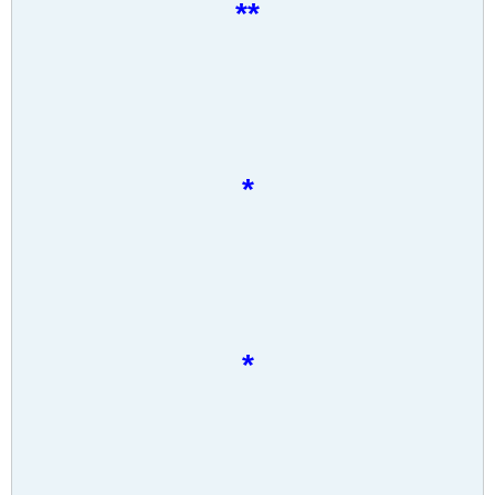
**
*
*