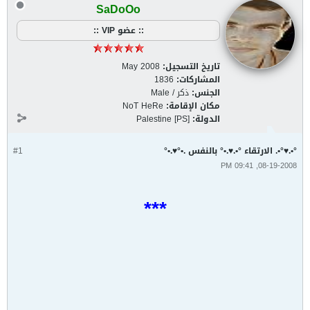
SaDoOo
:: عضو VIP ::
تاريخ التسجيل:
May 2008
المشاركات:
1836
الجنس:
ذكر / Male
مكان الإقامة:
NoT HeRe
الدولة:
Palestine [PS]
°•.♥°•. الارتقاء °•.♥.•° بالنفس .•°♥.•°
#1
08-19-2008, 09:41 PM
***