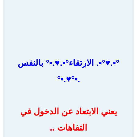
°•.♥°•. الارتقاء°•.♥.•° بالنفس
.•°♥.•°
يعني الابتعاد عن الدخول في
التفاهات ..