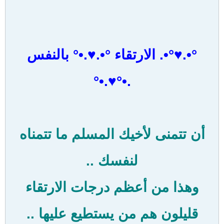
°•.♥°•. الارتقاء °•.♥.•° بالنفس
.•°♥.•°
أن تتمنى لأخيك المسلم ما تتمناه
لنفسك ..
وهذا من أعظم درجات الارتقاء
قليلون هم من يستطيع عليها ..