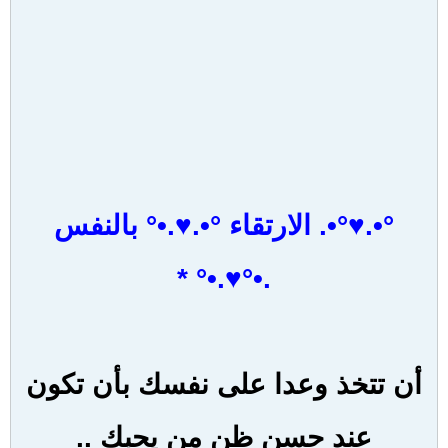
°•.♥°•. الارتقاء °•.♥.•° بالنفس
.•°♥.•° *
أن تتخذ وعدا على نفسك بأن تكون
عند حسن ظن من يحبك ..