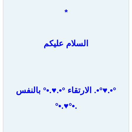
*
السلام عليكم
°•.♥°•. الارتقاء °•.♥.•° بالنفس
.•°♥.•°