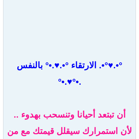
°•.♥°•. الارتقاء °•.♥.•° بالنفس
.•°♥.•°
أن تبتعد أحيانا وتنسحب بهدوء ..
لأن استمرارك سيقلل قيمتك مع من