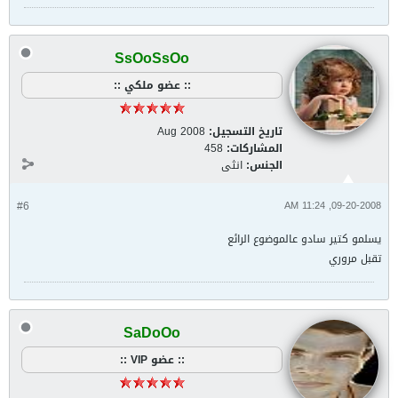
SsOoSsOo
:: عضو ملكي ::
تاريخ التسجيل:
Aug 2008
المشاركات:
458
الجنس:
انثى
#6
09-20-2008, 11:24 AM
يسلمو كتير سادو عالموضوع الرائع
تقبل مروري
SaDoOo
:: عضو VIP ::