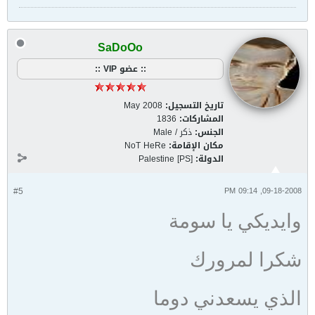
SaDoOo
:: عضو VIP ::
تاريخ التسجيل:
May 2008
المشاركات:
1836
الجنس:
ذكر / Male
مكان الإقامة:
NoT HeRe
الدولة:
Palestine [PS]
#5
09-18-2008, 09:14 PM
وايديكي يا سومة
شكرا لمرورك
الذي يسعدني دوما