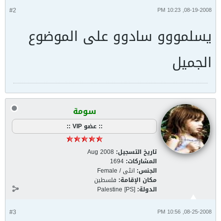
#2
08-19-2008, 10:23 PM
يسلمووو سادوو على الموضوع
الجميل
سومة
:: عضو VIP ::
تاريخ التسجيل:
Aug 2008
المشاركات:
1694
الجنس:
انثى / Female
مكان الإقامة:
فلسطين
الدولة:
Palestine [PS]
#3
08-25-2008, 10:56 PM