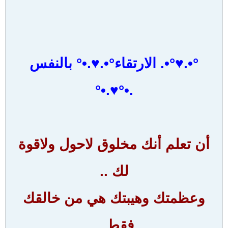
°•.♥°•. الارتقاء°•.♥.•° بالنفس
.•°♥.•°
أن تعلم أنك مخلوق لاحول ولاقوة
لك ..
وعظمتك وهيبتك هي من خالقك
فقط ..