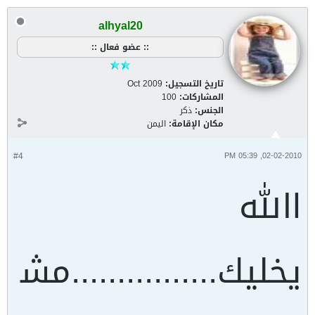
alhyal20
:: عضو فعال ::
تاريخ التسجيل:
Oct 2009
المشاركات:
100
الجنس:
ذكر
مكان الإقامة:
اليمن
#4
02-02-2010, 05:39 PM
االله
يخليك................مش