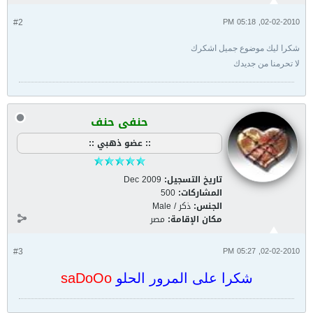
#2
02-02-2010, 05:18 PM
شكرا ليك موضوع جميل اشكرك
لا تحرمنا من جديدك
حنفى حنف
:: عضو ذهبي ::
تاريخ التسجيل:
Dec 2009
المشاركات:
500
الجنس:
ذكر / Male
مكان الإقامة:
مصر
#3
02-02-2010, 05:27 PM
شكرا على المرور الحلو
saDoOo