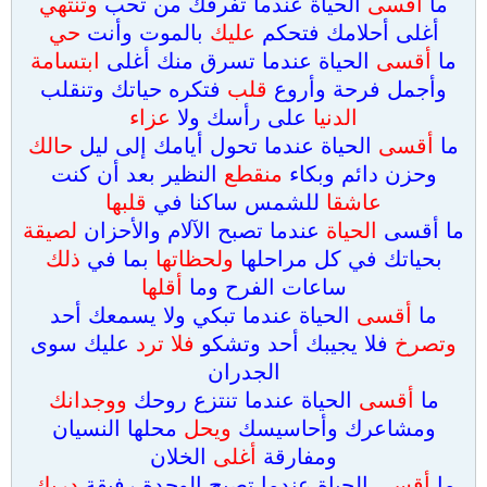
ما
أقسى
الحياة عندما تفرقك من تحب
وتنتهي
أغلى أحلامك فتحكم
عليك
بالموت وأنت
حي
ما
أقسى
الحياة عندما تسرق منك أغلى
ابتسامة
وأجمل فرحة وأروع
قلب
فتكره حياتك وتنقلب
الدنيا
على رأسك ولا
عزاء
ما
أقسى
الحياة عندما تحول أيامك إلى ليل
حالك
وحزن دائم وبكاء
منقطع
النظير بعد أن كنت
عاشقا
للشمس ساكنا في
قلبها
ما أقسى
الحياة
عندما تصبح الآلام والأحزان
لصيقة
بحياتك في كل مراحلها
ولحظاتها
بما في
ذلك
ساعات الفرح وما
أقلها
ما
أقسى
الحياة عندما تبكي ولا يسمعك أحد
وتصرخ
فلا يجيبك أحد وتشكو
فلا ترد
عليك سوى
الجدران
ما
أقسى
الحياة عندما تنتزع روحك
ووجدانك
ومشاعرك وأحاسيسك
ويحل
محلها النسيان
ومفارقة
أغلى
الخلان
ما
أقسى
الحياة عندما تصبح الوحدة رفيقة
دربك