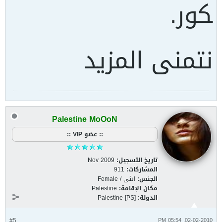
كور.
نتمنى المزيد
Palestine MoOoN
:: عضو VIP ::
تاريخ التسجيل:
Nov 2009
المشاركات:
911
الجنس:
انثى / Female
مكان الإقامة:
Palestine
الدولة:
Palestine [PS]
#5
02-02-2010, 05:54 PM