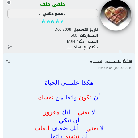
حنفى حنف
:: عضو ذهبي ::
تاريخ التسجيل:
Dec 2009
المشاركات:
500
الجنس:
ذكر / Male
مكان الإقامة:
مصر
هكذا علمتــــــنى الحيــــــاة
#1
02-02-2010, 05:04 PM
هكذا علمتني الحياة
أن
تكون
واثقا من
نفسك
لا
يعني
.. أنك
مغرور
أن تبكي
لا
يعني
.. أنك ضعيف
القلب
أن
تبتسم
دائما