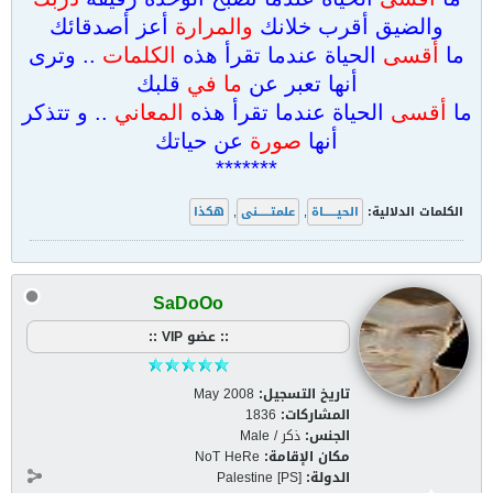
والضيق أقرب خلانك
والمرارة
أعز أصدقائك
ما
أقسى
الحياة عندما تقرأ هذه
الكلمات
.. وترى
أنها تعبر عن
ما في
قلبك
ما
أقسى
الحياة عندما تقرأ هذه
المعاني
.. و تتذكر
أنها
صورة
عن حياتك
*******
الكلمات الدلالية:
الحيــــــاة
,
علمتــــــنى
,
هكذا
SaDoOo
:: عضو VIP ::
تاريخ التسجيل:
May 2008
المشاركات:
1836
الجنس:
ذكر / Male
مكان الإقامة:
NoT HeRe
الدولة:
Palestine [PS]