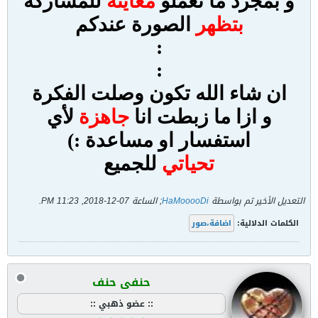
و بمجرد ما تعملو
معاينة
للمشاركة
بتظهر
الصورة عندكم
:
:
ان شاء الله تكون وصلت الفكرة
و ازا ما زبطت انا
جاهزة
لأي
استفسار او مساعدة :)
تحياتي
للجميع
التعديل الأخير تم بواسطة
HaMooooDi
; الساعة
07-12-2018, 11:23 PM
.
الكلمات الدلالية:
اضافة،صور
حنفى حنف
:: عضو ذهبي ::