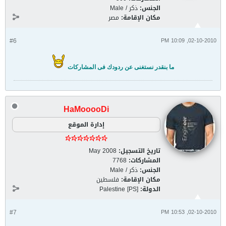
الجنس:
ذكر / Male
مكان الإقامة:
مصر
#6
02-10-2010, 10:09 PM
ما بنقدر نستغنى عن ردودك فى المشاركات
HaMooooDi
إدارة الموقع
تاريخ التسجيل:
May 2008
المشاركات:
7768
الجنس:
ذكر / Male
مكان الإقامة:
فلسطين
الدولة:
Palestine [PS]
#7
02-10-2010, 10:53 PM