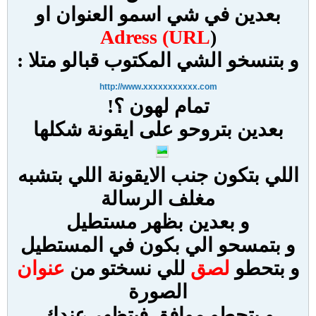
بعدين في شي اسمو العنوان او
Adress (URL
)
و بتنسخو الشي المكتوب قبالو متلا :
http://www.xxxxxxxxxxx.com
تمام لهون ؟!
بعدين بتروحو على ايقونة شكلها
اللي بتكون جنب الايقونة اللي بتشبه
مغلف الرسالة
و بعدين بظهر مستطيل
و بتمسحو الي بكون في المستطيل
و بتحطو
لصق
للي نسختو من
عنوان
الصورة
و بتحطو موافق فبتظهر عندك