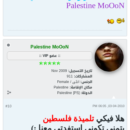
Palestine MoOoN
Palestine MoOoN
:: عضو VIP ::
تاريخ التسجيل:
Nov 2009
المشاركات:
911
الجنس:
انثى / Female
مكان الإقامة:
Palestine
الدولة:
Palestine [PS]
#10
03-04-2010, 06:05 PM
هلا فيكي
تلميذة فلسطين
بتمنى تكوني استفدتي معنا :)