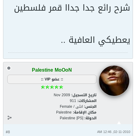
شرح رائع جدا جداا قمر فلسطين
يعطيكي العافية ..
Palestine MoOoN
:: عضو VIP ::
تاريخ التسجيل:
Nov 2009
المشاركات:
911
الجنس:
انثى / Female
مكان الإقامة:
Palestine
الدولة:
Palestine [PS]
#8
02-11-2010, 12:46 AM