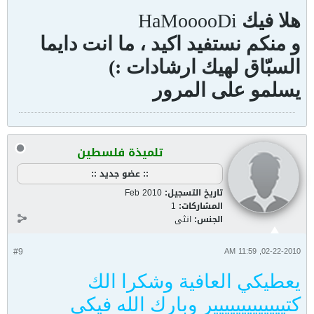
هلا فيك
HaMooooDi
و منكم نستفيد اكيد ، ما انت دايما
السبّاق لهيك ارشادات :)
يسلمو على المرور
تلميذة فلسطين
:: عضو جديد ::
تاريخ التسجيل:
Feb 2010
المشاركات:
1
الجنس:
انثى
#9
02-22-2010, 11:59 AM
يعطيكي العافية وشكرا الك
كتييييييييييييير وبارك الله فيكي