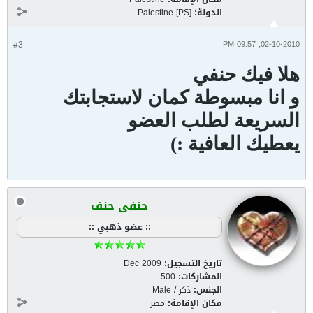
الدولة:
Palestine [PS]
#3
02-10-2010, 09:57 PM
هلا فيك حنفي
و انا مبسوطة كمان لاستجابتك
السريعة لطلب العضو
يعطيك العافية :)
حنفى حنف
:: عضو ذهبي ::
تاريخ التسجيل:
Dec 2009
المشاركات:
500
الجنس:
ذكر / Male
مكان الإقامة:
مصر