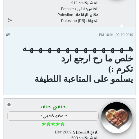
المشاركات:
911
الجنس:
انثى / Female
مكان الإقامة:
Palestine
الدولة:
Palestine [PS]
#5
02-10-2010, 10:04 PM
هــهــهــهــهــهــهــهــهــهــهــهـه
خلص ما رح ارجع ارد
تكرم :)
يسلمو على المتاعبة اللطيفة
حنفى حنف
:: عضو ذهبي ::
تاريخ التسجيل:
Dec 2009
المشاركات:
500