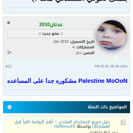
عدنان2010
:: عضو جديد ::
تاريخ التسجيل:
Jan 2010
المشاركات:
4
الجنس:
ذكر
#11
06-26-2010, 02:40 PM
Palestine MoOoN مشكوره جدا على المساعده
المواضيع ذات الصلة
دليل سريع لاستخدام المنتدى + أهم الروابط (اقرأ قبل
المشاركة)
بواسطة
HaMooooDi
ردود 0
49 مشاهدات