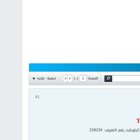
تصفية - فلترة
الصفحة
لـ
1
#1
T