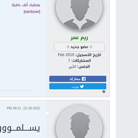
يعطيك ألف عافية
[/rainbow]
ريم عمر
:: عضو جديد ::
تاريخ التسجيل:
Feb 2010
المشاركات:
7
الجنس:
انثى
مشاركة
تويت
12-18-2011, 08:11 PM
يســـلمـــووو