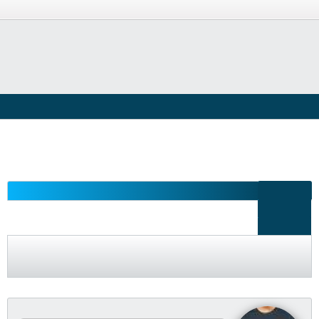
دخول أو تسجيل
المنتديات
الاقسام الهندسية
القسم الهندسي العام
سامسونج تطلق كاميرا للفيديو شديدة
النحافة
المشاركات
آخر نشاط
الصور
تصفية - فلترة