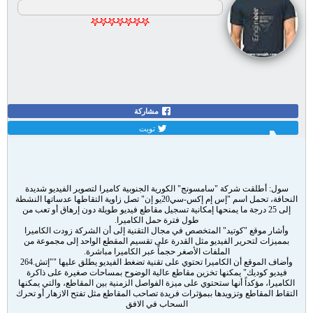
HaMooooDi
إدارة الموقع
تاريخ التسجيل:
May 2008
المشاركات:
7768
الجنس:
ذكر / Male
مكان الإقامة:
فلسطين
الدولة:
Palestine [PS]
مشاركة
تويت
سامسونج تطلق كاميرا للفيديو شديدة النحافة
#1
04-04-2010, 08:28 PM
سول: أطلقت شركة "سامسونج" الكورية الجنوبية كاميرا لتصوير الفيديو شديدة
النحافة، تحمل اسم "إس إم إكس-سي20يو إن" تصل زاوية التقاطها عدساتها النشطة
إلى 25 درجة ما يمنحها إمكانية تسجيل مقاطع فيديو طويلة دون إرهاق أو تعب من
طول فترة حمل الكاميرا
.