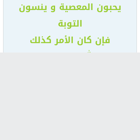
يحبون المعصية و ينسون
التوبة
فإن كان الأمر كذلك
ابتلاهم الله بالغلاء و الوباء و
موت الفجأة و جور الحكام.
قال رسول الله صلى الله عليه
وآله و سلم: 'من صلى علي
في يوم ألف صلاة لم يمت
حتى يبشر بالجنة'