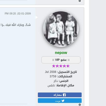
02-01-2009, 09:20 PM
شـكــ وبارك الله فيك ـــرا
nepow
:: عضو VIP ::
تاريخ التسجيل:
Jul 2008
المشاركات:
3759
الجنس:
ذكر
مكان الإقامة:
نابلس
مشاركة
تويت