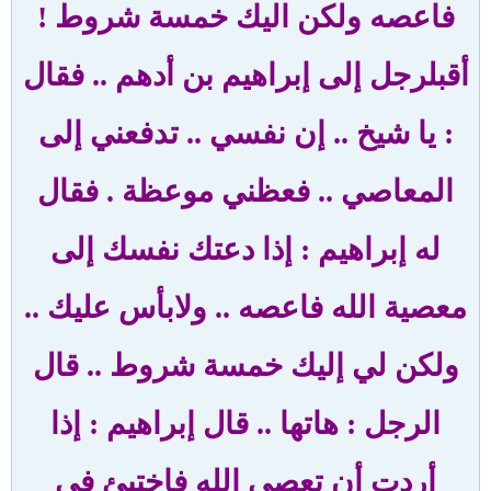
فاعصه ولكن اليك خمسة شروط
!
أقبل
رجل إلى إبراهيم بن أدهم .. فقال
: يا شيخ .. إن نفسي .. تدفعني إلى
المعاصي
..
فعظني موعظة
.
فقال
له إبراهيم : إذا دعتك نفسك إلى
معصية الله فاعصه .. ولا
بأس عليك ..
ولكن لي إليك خمسة شروط
..
قال
الرجل : هاتها
..
قال إبراهيم
:
إذا
أردت أن تعصي الله فاختبئ في