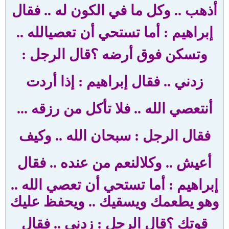
أذهب .. وكل ما في الكون له
..
فقال
إبراهيم : أما تستحي أن تعصي
الله ..
وتسكن فوق أرضه ؟
قال الرجل :
زدني
..
فقال إبراهيم : إذا أردت
أن
تعصي الله .. فلا تأكل من رزقه
...
فقال الرجل : سبحان الله .. وكيف
أعيش .. وكل
النعم من عنده
..
فقال
إبراهيم : أما تستحي أن تعصي الله ..
وهو يطعمك ويسقيك
..
ويحفظ عليك
قوتك ؟
قال الرجل : زدني
..
فقال