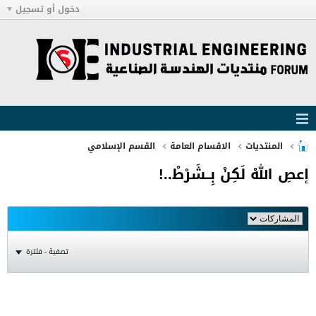
دخول أو تسجيل
المنتديات
الاقسام العامة
القسم الإسلامي
إعصِ اللهْ لَكِنْ بِــشَرْطْ..!
تصفية - فلترة