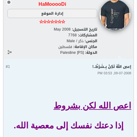
HaMooooDi
إدارة الموقع
تاريخ التسجيل:
May 2008
المشاركات:
7768
الجنس:
ذكر / Male
مكان الإقامة:
فلسطين
الدولة:
Palestine [PS]
إعصِ اللهْ لَكِنْ بِــشَرْطْ..!
#1
09-07-2008, 03:53 PM
اعص الله لكن بشروط
إذا دعتك نفسك إلى معصية الله.