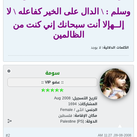
وسلم : \ الدال على الخير كفاعله
\
لا
إلــه
إلا أنت سبحانك إني كنت من
الظالمين
الكلمات الدلالية:
لا يوجد
سومة
:: عضو VIP ::
تاريخ التسجيل:
Aug 2008
المشاركات:
1694
الجنس:
انثى / Female
مكان الإقامة:
فلسطين
الدولة:
Palestine [PS]
#2
09-08-2008, 11:27 AM