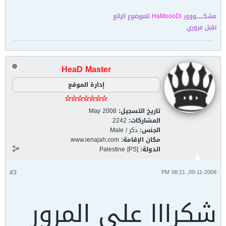
مشكـــــــووور
HaMoooDi
للموضوع الرائع
تقبل مروري
HeaD Master
إدارة الموقع
تاريخ التسجيل:
May 2008
المشاركات:
2242
الجنس:
ذكر / Male
مكان الإقامة:
www.ienajah.com
الدولة:
Palestine [PS]
#3
09-11-2008, 08:21 PM
شكرااا على المرور