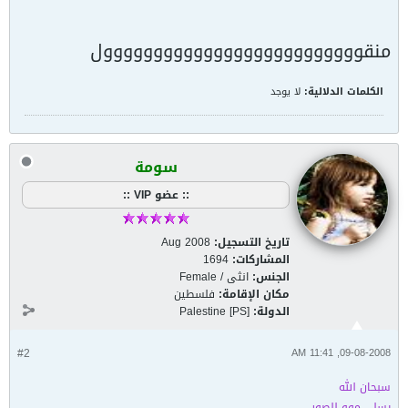
منقوووووووووووووووووووووووووول
الكلمات الدلالية:
لا يوجد
سومة
:: عضو VIP ::
تاريخ التسجيل:
Aug 2008
المشاركات:
1694
الجنس:
انثى / Female
مكان الإقامة:
فلسطين
الدولة:
Palestine [PS]
#2
09-08-2008, 11:41 AM
سبحان الله
يسلـــــــموو للصور