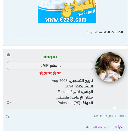
الكلمات الدلالية:
لا يوجد
سومة
:: عضو VIP ::
تاريخ التسجيل:
Aug 2008
المشاركات:
1694
الجنس:
انثى / Female
مكان الإقامة:
فلسطين
الدولة:
Palestine [PS]
#2
09-08-2008, 11:53 AM
شكرأ الك ويعطيك العافية