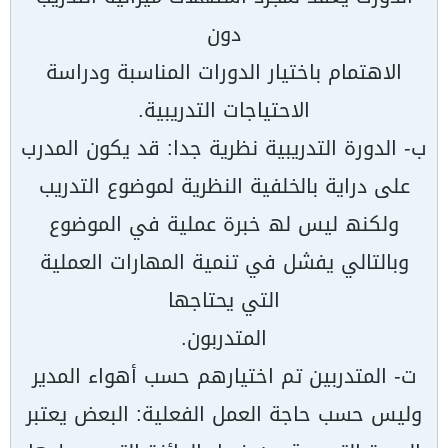
دون
الاھتمام باختیار الدورات المناسبة ودراسة
الاحتیاجات التدریبیة.
ب- الدورة التدریبیة نظریة جدا: قد یكون المدرب
على درایة بالخلفیة النظریة لموضوع التدریب
ولكنھ لیس لھ خبرة عملیة في الموضوع
وبالتالي یفشل في تنمیة المھارات العملیة
التي یحتاجھا
المتدربون.
ت- المتدربین تم اختیارھم حسب أھواء المدیر
ولیس حسب حاجة العمل الفعلیة: البعض یعتبر