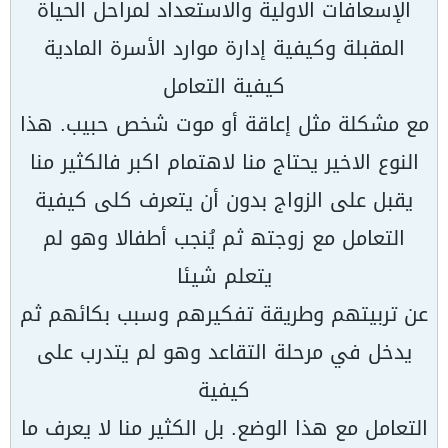
الإسعافات الاولیة والاستعداد لمراحل الحیاة
المقبلة وكیفیة إدارة موارد الأسرة المادیة
كیفیة التعامل
مع مشكلة مثل إعاقة أو موت شخص حبیب. ھذا
النوع الاخیر یحتاج منا لاھتمام اكبر فالكثیر منا
یقبل على الزواج بدون أن یتعرف كلى كیفیة
التعامل مع زوجتھ ثم یُنجب أطفالا وھو لم
یتعلم شیئا
عن تربیتھم وطریقة تفكیرھم وسبب بكائھم ثم
یدخل في مرحلة التقاعد وھو لم یتدرب على
كیفیة
التعامل مع ھذا الوضع. بل الكثیر منا لا یعرف ما