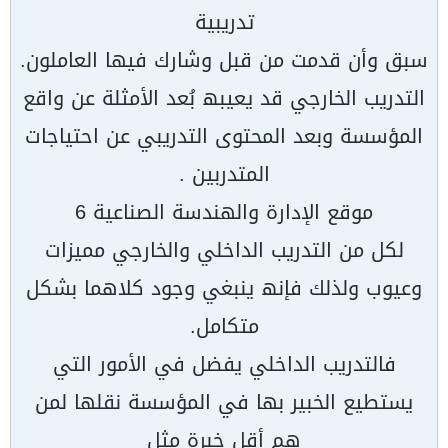
تدریبیة
سبق وأن قدمت من قبل وشارك فیھا العاملون.
التدریب الخارجي قد یعیبھ بُعد الأمثلة عن واقع
المؤسسة وبعد المحتوى التدریبي عن احتیاجات
المتدربین .
موقع الإدارة والھندسة الصناعیة 6
لكل من التدریب الداخلي والخارجي ممیزات
وعیوب ولذلك فإنھ ینبغي وجود كلاھما بشكل
متكامل.
فالتدریب الداخلي یفضل في الأمور التي
یستطیع الخبیر بھا في المؤسسة نقلھا لمن
ھم أقل خبرة مثل