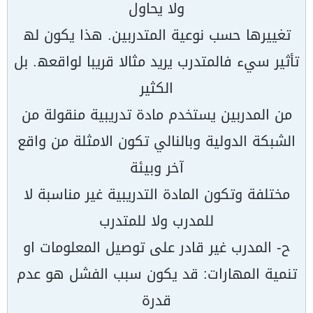
ولا یحاول
تغییرھا حسب نوعیة المتدربین. ھذا یكون لھ
تأثیر سيء فالمتدرب یرید مثالا قریبا لواقعھ. بل
الكثیر
من المدربین یستخدم مادة تدریبیة منقولة من
الشبكة الدولیة وبالنالي تكون الامثلة من واقع
آخر وبیئة
مختلفة وتكون المادة التدریبیة غیر مناسبة لا
للمدرب ولا للمتدرب
ح- المدرب غیر قادر على توصیل المعلومات او
تنمیة المھارات: قد یكون سبب الفشل ھو عدم
قدرة