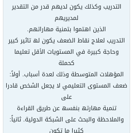
التدریب وكذلك یكون لدیھم قدر من التقدیر
لمدیریھم
الذین اھتموا بتمنیة مھاراتھم.
التدریب لعلاج نقاط الضعف یكون لھ تاثیر كبیر
وحاجة كبیرة في المستویات الأقل تعلیما
كحملة
المؤھلات المتوسطة وذلك لعدة أسباب. أولاً:
ضعف المستوى التعلیمي لا یجعل الشخص قادرا
على
تنمیة مھارتھ بنفسھ عن طریق القراءة
والملاحظة والبحث على الشبكة الدولیة. ثانیاً:
كثیرا ما تكون