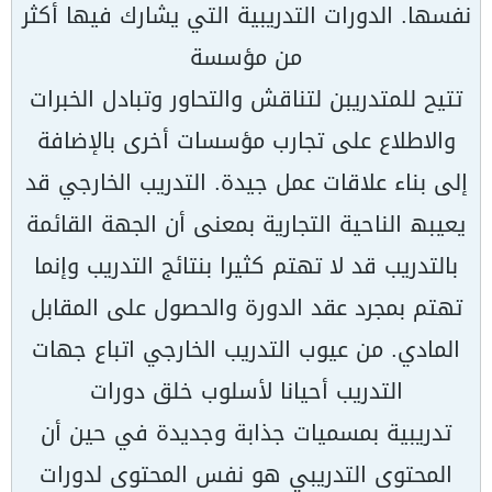
نفسھا. الدورات التدریبیة التي یشارك فیھا أكثر
من مؤسسة
تتیح للمتدریبن لتناقش والتحاور وتبادل الخبرات
والاطلاع على تجارب مؤسسات أخرى بالإضافة
إلى بناء علاقات عمل جیدة. التدریب الخارجي قد
یعیبھ الناحیة التجاریة بمعنى أن الجھة القائمة
بالتدریب قد لا تھتم كثیرا بنتائج التدریب وإنما
تھتم بمجرد عقد الدورة والحصول على المقابل
المادي. من عیوب التدریب الخارجي اتباع جھات
التدریب أحیانا لأسلوب خلق دورات
تدریبیة بمسمیات جذابة وجدیدة في حین أن
المحتوى التدریبي ھو نفس المحتوى لدورات