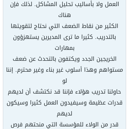
العمل ولا بأسالیب تحلیل المشاكل. لذلك فإن
ھناك
الكثیر من نقاط الضعف التي نحتاج لتقویتھا
بالتدریب. كثیرا ما ترى المدیرین یستھزؤون
بمھارات
الخریجین الجدد ویكتفون بالتحدث عن ضعف
مستواھم وھذا أسلوب غیر بناء وغیر محترم. إننا
لو
حاولنا تدریب ھؤلاء فإننا قد نكتشف أن لدیھم
قدرات عظیمة وسیفیدون العمل كثیرا وسیكون
لدیھم
قدر من الولاء للمؤسسة التي منحتھم فرص