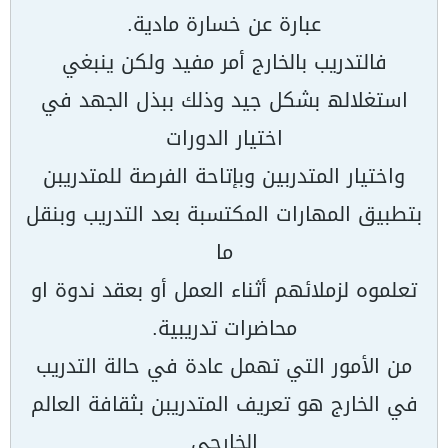
عبارة عن خسارة مادیة.
فالتدریب بالخارج أمر مفید ولكن ینبغي
استغلالھ بشكل جید وذلك ببذل الجھد في
اختیار الدورات
واختیار المتدربین وبإتاحة الفرصة للمتدریبن
بتطبیق المھارات المكتسبة بعد التدریب وبنقل
ما
تعلموه لزملائھم أثناء العمل أو بعقد ندوة او
محاضرات تدریبیة.
من الأمور التي تھمل عادة في حالة التدریب
في الخارج ھو تعریف المتدریبن بثقافة العالم
الخارجي