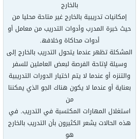
بالخارج
إمكانیات تدریبیة بالخارج غیر متاحة محلیا من
حیث خبرة المدرب وأدوات التدریب من معامل أو
أدوات محاكاة وخلافھ.
المشكلة تظھر عندما یتحول التدریب بالخارج إلى
وسیلة لإتاحة الفرصة لبعض العاملین للسفر
والتنزه أو عندما لا یتم اختیار الدورات التدریبیة
بعنایة أو عندما لا یكون ھناك الجو الذي یمكننا
من
استغلال المھارات المكتسبة في التدریب. في
ھذه الحالات یشعر الكثیرون بأن التدریب بالخارج
ھو