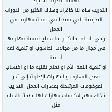
أھمیة التدریب للأفراد
التدریب ھام لنا كأفراد وھناك الكثیر من الدورات
التدریبیة التي تفیدنا في تنمیة مھارتنا في
العمل
وفي الحیاة. فالكثیر منا یحتاج لتنمیة مھاراتھ
في مجال ما من مجالات الحاسوب او تنمیة لغة
أجنبیة
او تنمیة اللغة الأم أو تعلم تقنیة ما أو اكتساب
بعض المعارف والمھارات الإداریة إلى آخر
الموضوعات المرتبطة بمھارات العمل. التدریب
كذلك مھم لاكتساب مھارات لھا علاقة بالحیاة
مثل