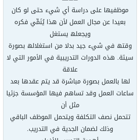
موظفیھا على دراسة أي شيء حتى لو كان
بعیدا عن مجال العمل لأن ھذا یُنَمِّي فكره
ویجعلھ یستغل
وقتھ في شيء جید بدلا من استغلالھ بصورة
سیئة. ھذه الدورات التدریبیة في الأمور التي لا
علاقة
لھا بالعمل بصورة مباشرة قد یتم عقدھا بعد
ساعات العمل وقد تساھم فیھا المؤسسة جزئیا
مثل أن
تتحمل نصف التكلفة ویتحمل الموظف الباقي
وذلك لضمان الجدیة في التدریب.