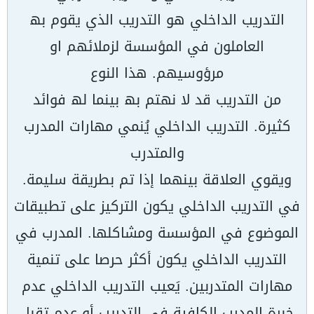
التدریب الداخلي ھو التدریب الذي یقوم بھ
العاملون في المؤسسة لزملائھم او
مرؤوسیھم. ھذا النوع
من التدریب قد لا نھتم بھ بینما لھ فوائد
كثیرة. التدریب الداخلي یُنمي مھارات المدرب
والمتدرب
ویقوي العلاقة بینھما إذا تم بطریقة سلیمة.
في التدریب الداخلي یكون التركیز على تطبیقات
الموضوع في المؤسسة ومشاكلھا. المدرب في
التدریب الداخلي یكون أكثر حرصا على تنمیة
مھارات المتدربین. یَعیب التدریب الداخلي عدم
خبرة المدرب الكافیة في التدریب أو عدم تقبل