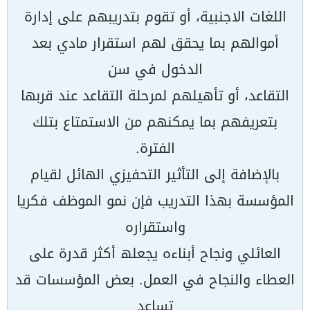
اللغات الاجنبیة، أو تقوم بتدریبھم على إدارة
أموالھم بما یحقق لھم استقرار مادي بعد
الدخول في سن
التقاعد، أو تأھیلھم لمرحلة التقاعد عند قربھا
بتعریفھم بما یمكنھم من الاستمتاع بتلك
الفترة.
بالإضافة إلى التأثیر التحفیزي الھائل لقیام
المؤسسة بھذا التدریب فإن نمو الموظف فكریا
واستقراره
العائلي ونجاح أبناءه یجعلھ أكثر قدرة على
العطاء والنجاح في العمل. بعض المؤسسات قد
تساعد