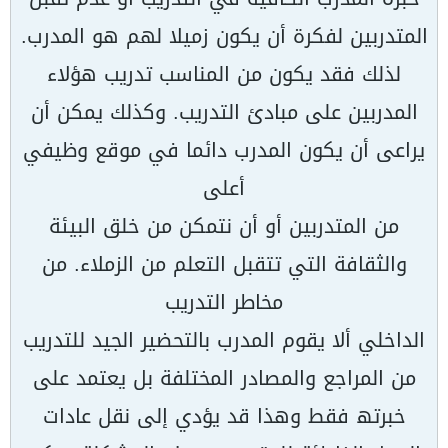
المتدربین لفكرة أن یكون زمیلا لھم ھو المدرب.
لذلك فقد یكون من المناسب تدریب ھؤلاء
المدربین على مبادئ التدریب. وكذلك یمكن أن
یراعى أن یكون المدرب دائما في موقع وظیفي
أعلى
من المتدربین أو أن نتمكن من خلق البیئة
والثقافة التي تتقبل التعلم من الزملاء. من
مخاطر التدریب
الداخلي ألا یقوم المدرب بالتحضیر الجید للتدریب
من المراجع والمصادر المختلفة بل یعتمد على
خبرتھ فقط وھذا قد یؤدي إلى نقل عادات