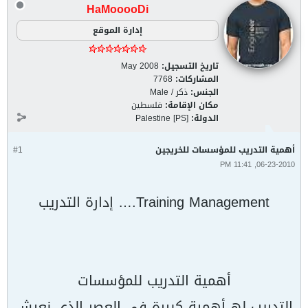
HaMooooDi
إدارة الموقع
تاريخ التسجيل:
May 2008
المشاركات:
7768
الجنس:
ذكر / Male
مكان الإقامة:
فلسطين
الدولة:
Palestine [PS]
أھمیة التدریب للمؤسسات للخريجين
#1
06-23-2010, 11:41 PM
Training Management.… إدارة التدریب
أھمیة التدریب للمؤسسات
التدریب لھ أھمیة كبیرة في العصر الذي نعیش