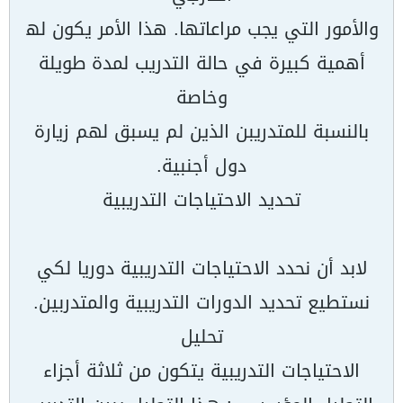
والأمور التي یجب مراعاتھا. ھذا الأمر یكون لھ
أھمیة كبیرة في حالة التدریب لمدة طویلة
وخاصة
بالنسبة للمتدریبن الذین لم یسبق لھم زیارة
دول أجنبیة.
تحدید الاحتیاجات التدریبیة
لابد أن نحدد الاحتیاجات التدریبیة دوریا لكي
نستطیع تحدید الدورات التدریبیة والمتدربین.
تحلیل
الاحتیاجات التدریبیة یتكون من ثلاثة أجزاء