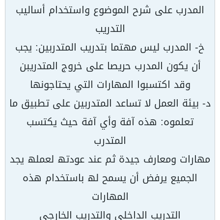
المدرب على شرح الموضوع واستخدام أسالیب
التدریب
خ- المدرب لیس مھتما بتدریب المتدربین: یجب
أن یكون المدرب حریصا على خروج المتدریبن
وقد اكتسبوا المھارات التي یحتاجونھا
د- بیئة العمل لا تساعد المتدربین على تطبیق ما
تعلموه: ھذه آفة وأي آفة حیث یكتسب
المتدرب
مھارات ومعارف جیدة ثم عند عودتھ لعملھ یجد
الجمیع یرفض أن یسمح لھ باستخدام ھذه
المھارات
التدریب الداخلي والتدریب الخارجي