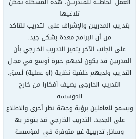
العمل الخاطئة للمتدربین. ھذه المشكلة یمكن
تلافیھا
بتدریب المدریبن والإشراف على التدریب للتأكد
من أن البرامج معدة بشكل جید.
على الجانب الآخر یتمیز التدریب الخارجي بأن
المدربین قد یكون لدیھم خبرة أوسع في مجال
التدریب ولدیھم خلفیة نظریة (او عملیة) أعمق.
التدریب الخارجي یضیف أفكارا من خارج
المؤسسة
ویسمح للعاملین برؤیة وجھة نظر أخرى والاطلاع
على الجدید. التدریب الخارجي قد یتوفر بھ
وسائل تدریبیة غیر متوفرة في المؤسسة