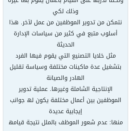
ولكننا نُدربھ على القیام بأعمال یقوم بھا غیره
وذلك لكي
نتمكن من تدویر الموظفین من عمل لآخر. ھذا
أسلوب متبع في كثیر من سیاسات الإدارة
الحدیثة
مثل خلایا التصنیع التي یقوم فیھا الفرد
بتشغیل عدة ماكینات مختلفة وسیاسة تقلیل
الھادر والصیانة
الإنتاجیة الشاملة وغیرھا. عملیة تدویر
الموظفین بین أعمال مختلفة یكون لھ جوانب
إیجابیة عدیدة
منھا: عدم شعور الموظف بالملل نتیجة قیامھ