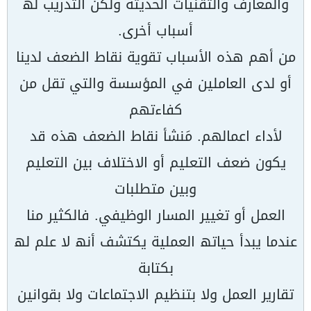
والمعارف والتقنیات الحدیثة ولكن التدریب لھ
أسباب أخرى.
من أھم ھذه الأسباب تقویة نقاط الضعف لدینا
أو لدى العاملین في المؤسسة والتي تقل من
كفاءتھم
لأداء اعمالھم. مَنشأ نقاط الضعف ھذه قد
یكون ضعف التعلیم أو الاختلاف بین التعلیم
وبین متطلبات
العمل أو تغییر المسار الوظیفي. فالكثیر منا
عندما یبدأ حیاتھ العملیة یكتشف أنھ لا علم لھ
بكتابة
تقاریر العمل ولا بتنظیم الاجتماعات ولا بقوانین