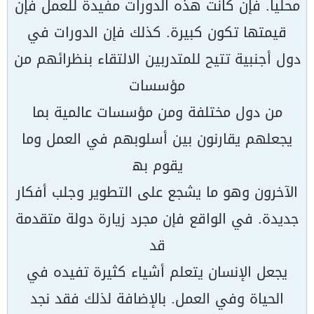
محلیا. فإن كانت ھذه الدورات مفیدة للعمل فإن
قیمتھا تكون كبیرة. كذلك فإن الدورات في
دول أجنبیة تتیح للمتدربین الالتقاء بنظرائھم من
مؤسسات
من دول مختلفة ومن مؤسسات عالمیة بما
یجعلھم یقارنون بین أسلوبھم في العمل وما
یقوم بھ
الآخرون وھو ما یشجع على التطویر وجلب أفكار
جدیدة. في الواقع فإن مجرد زیارة دولة متقدمة
قد
یجعل الإنسان یتعلم أشیاء كثیرة تفیده في
الحیاة وفي العمل. بالإضافة لذلك فقد نجد