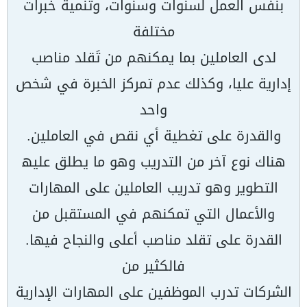
بنفس العمل لسنوات وسنوات، وتنمیة خبرات
مختلفة
لدى العاملین بما یمكنھم من تَقلد مناصب
إداریة علیا، وكذلك عدم تمركز الخبرة في شخص
واحد
والقدرة على تغطیة أي نقص في العاملین.
ھناك نوع آخر من التدریب وھو ما یطلق علیھ
التطویر وھو تدریب العاملین على المھارات
والأعمال التي تمكنھم في المستقبل من
القدرة على تقلد مناصب أعلى والنجاح فیھا.
فالكثیر من
الشركات تدرب الموظفین على المھارات الإداریة