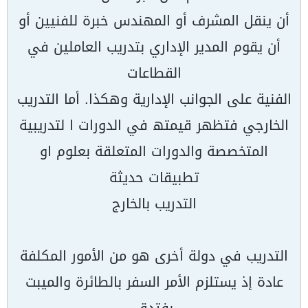
أن ینقل المشرف أو المھندس خبرة للفنیین أو
أن یقوم المدیر الإداري بتدریب العاملین في
القطاعات
الفنیة على الجوانب الإداریة وھكذا. أما التدریب
الخارجي فتظھر قیمتھ في الدورات ا لتدریبیة
المتخصصة والدورات المتعلقة بعلوم او
تطبیقات حدیثة
التدریب بالخارج
التدریب في دولة أخرى ھو من الأمور المكلفة
عادة إذ یستلزم الأمر السفر بالطائرة والمیبت