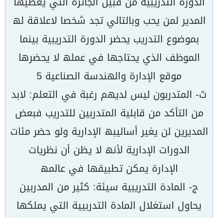
الدورة التدریبیة من فبیل الجائزة التي یعطیھا
المدیر لمن یحب وبالتالي تجد شخصا لاعلاقة لھ
بموضوع التدریب یحضر الدورة التدریبیة بینما
الموظف الذي یحتاجھا في عملھ لا یحضرھا
موقع الإدارة والھندسة الصناعیة 5
ث- المتدربون لیس لدیھم رغبة في التعلم: لابد
من التأكد من قابلیة المتدربین للتدریب فبعض
المدیرین لن یغیر أسالیبھ الإداریة ولو حضر مئات
الدورات الإداریة لأنھ لا یظن أن نظریات
الإدارة یمكن تطبیقھا في عالمھ
ج- المادة التدریبیة سیئة: كثیر من المدربین
یحاول استغلال المادة التدربییة التي یملكھا