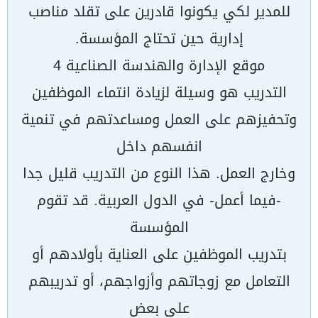
للمدیر لكي یكونوا قادرین على تقلد مناصب
إداریة حین تحتاج المؤسسة.
موقع الإدارة والھندسة الصناعیة 4
التدریب ھو وسیلة لزیادة انتماء الموظفین
وتحفیزھم على العمل ومساعدتھم في تنمیة
انفسھم داخل
وخارج العمل. ھذا النوع من التدریب قلیل جدا
-فیما أعمل- في الدول العربیة. قد تقوم
المؤسسة
بتدریب الموظفین على العنایة بأولادھم أو
التعامل مع زوجاتھم وأزواجھم، أو تدریبھم
على بعض