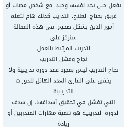
یفعل حین یجد نفسھ وحیدا مع شخص مصاب أو
غریق یحتاج العلاج. التدریب كذلك ھام لتعلم
أمور الدین بشكل صحیح. في ھذه المقالة
سنركز على
التدریب المرتبط بالعمل.
نجاح وفشل التدریب
نجاح التدریب لیس بمجرد عقد دورة تدریبیة ولا
یخفى على القارئ العدد الھائل للدورات
التدریبیة
التي تفشل في تحقیق أھدافھا. إن ھدف
الدورة التدریبیة ھو تنمیة مھارات المتدربین أو
زیادة