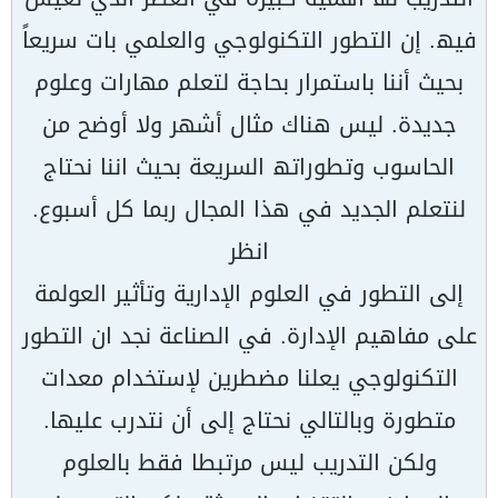
فیھ. إن التطور التكنولوجي والعلمي بات سریعاً
بحیث أننا باستمرار بحاجة لتعلم مھارات وعلوم
جدیدة. لیس ھناك مثال أشھر ولا أوضح من
الحاسوب وتطوراتھ السریعة بحیث اننا نحتاج
لنتعلم الجدید في ھذا المجال ربما كل أسبوع.
انظر
إلى التطور في العلوم الإداریة وتأثیر العولمة
على مفاھیم الإدارة. في الصناعة نجد ان التطور
التكنولوجي یعلنا مضطرین لإستخدام معدات
متطورة وبالتالي نحتاج إلى أن نتدرب علیھا.
ولكن التدریب لیس مرتبطا فقط بالعلوم