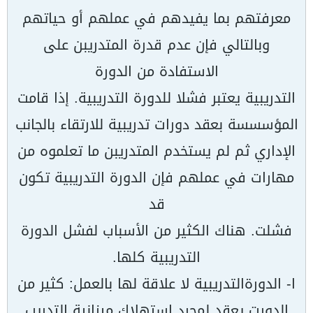
معرفتھم بما یفیدھم في عملھم أو حیاتھم
وبالتالي فإن عدم قدرة المتدریبن على
الاستفادة من الدورة
التدریبیة یعتبر فشلا للدورة التدریبیة. إذا قامت
المؤسسسة بعقد دورات تدریبیة للارتقاء بالجانب
الإداري ثم لم یستخدم المتدریبن ما تعلموه من
مھارات في عملھم فإن الدورة التدریبیة تكون
قد
فشلت. ھناك الكثیر من الأسباب لفشل الدورة
التدریبیة كلھا.
ا- الدورةالتدریبیة لا علاقة لھا بالعمل: كثیر من
الدورت یعقد لمجرد استھلاك میزانیة التدریب