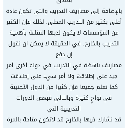
بفتدق
بالإضافة إلى مصاریف التدریب والتي تكون عادة
أعلى بكثیر من التدریب المحلي. لذلك فإن الكثیر
من المؤسسات لا یكون لدیھا القناعة بأھمیة
التدریب بالخارج. في الحقیقة لا یمكن ان نقول
إن دفع
مصاریف باھظة في التدریب في دولة أخرى أمر
جید على إطلاقھ ولا أمر سيء على إطلاقھ
كما نعلم جمیعا فإن كثیرا من الدول الأجنبیة
في نواحٍ كثیرة وبالتالي فبعض الدورات
التدریبیة التي
قد نشارك فیھا بالخارج قد لاتكون متاحة بالمرة