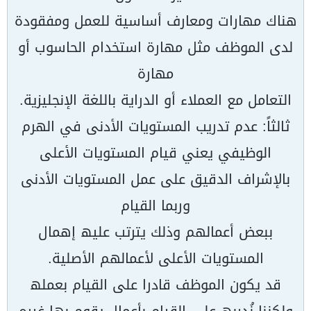
ھناك مھارات ومعارف أساسیة للعمل ومفقودة
لدى الموظف مثل مھارة استخدام الحاسوب أو
مھارة
التعامل مع العملاء أو الدرایة باللغة الإنجلیزیة.
ثالثاً: عدم تدریب المستویات الأدنى في الھرم
الوظیفي یعني قیام المستویات الأعلى
بالإشراف الدقیق على عمل المستویات الأدنى
وربما القیام
ببعض أعمالھم وذلك یترتب علیھ إھمال
المستویات الأعلى لأعمالھم الأصلیة.
قد یكون الموظف قادرا على القیام بعملھ