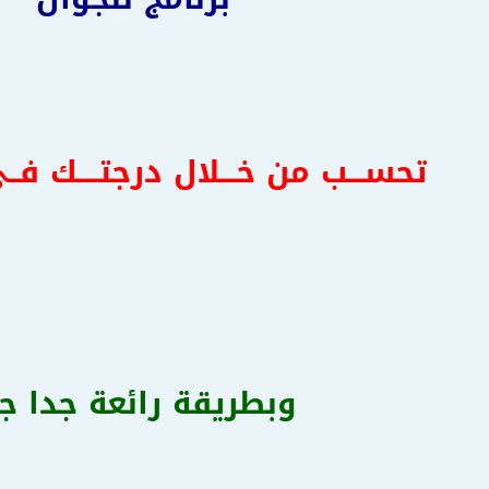
تحســـب من خـــلال درجتــــك فــ
وبطريقة رائعة جدا ج