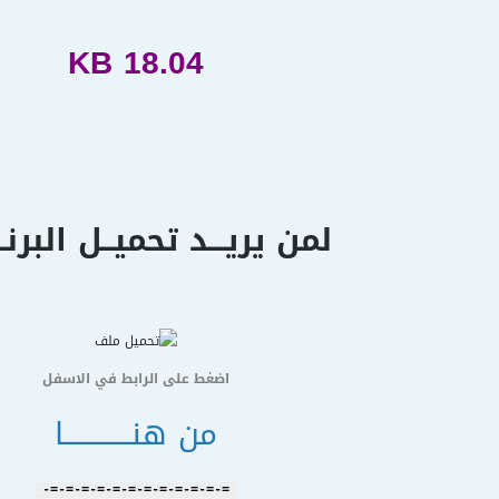
18.04 KB
لمن يريـــد تحميــل البرنــ
اضغط على الرابط في الاسفل
من هنــــــــــــا
=-=-=-=-=-=-=-=-=-=-=-=-