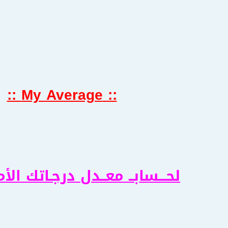
:: My Average ::
لحـــسابــ معــدل درجـاتك الأمــ