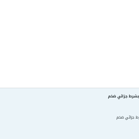
 بشرط جزائي ضخم
رط جزائي ضخم