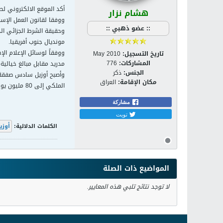
أكد الموقع الالكتروني لصحيف
هشام نزار
ووفقا لقانون العمل الإس
:: عضو ذهبي ::
مونديال جنوب أفريقيا.
ووفقاً لوسائل الإعلام ال
تاريخ التسجيل:
May 2010
المشاركات:
776
مدريد مقابل مبالغ خيالية في 2009، يمتلكون شروط جزائية تتخطى القيمة الموضوعة
الجنس:
ذكر
وأصبح أوزيل سادس صفقة ل
مكان الإقامة:
العراق
الملكي إلى 80 مليون يورو وهي أعلى قيمة بين الأندية الإسبانية.
مشاركة
تويت
الكلمات الدلالية:
أوزي
المواضيع ذات الصلة
لا توجد نتائج تلبي هذه المعايير.