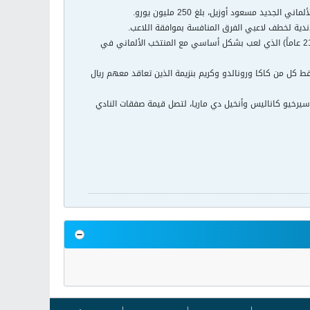
يد مسعود أوزيل، بلغ 250 مليون يورو.
دية لخطف لاعبي الفرق المنافسة بموافقة اللاعب.
وحقيقة الشرط الجزائي الذي وضعه ريال مدريد لنجمه الشاب يظهر حجم التقدير الذي يكنه النادي الملكي لأوزيل (21 عاماً) الذي لعب بشكل أساسي مع المنتخب الألماني في
فقط كل من كاكا ورونالدو وكريم بنزيمة الذين تعاقد معهم ريال
يرخيو كاناليس وأنخيل دي ماريا، لتصل قيمة صفقات النادي