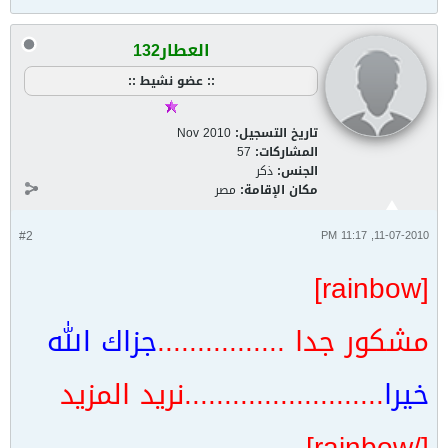
العطار132
:: عضو نشيط ::
تاريخ التسجيل:
Nov 2010
المشاركات:
57
الجنس:
ذكر
مكان الإقامة:
مصر
#2
11-07-2010, 11:17 PM
[rainbow]
مشكور جدا ................
جزاك الله
خيرا
.........................نريد المزيد
[/rainbow]