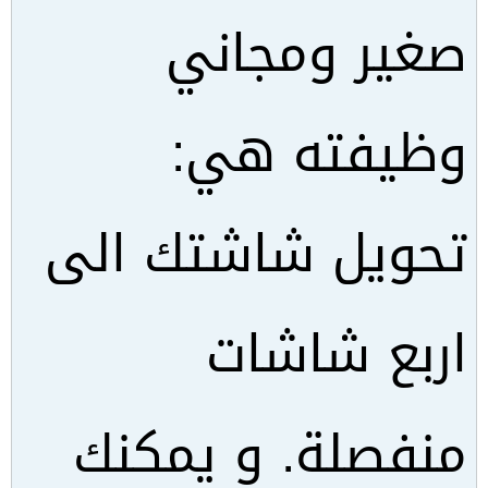
صغير ومجاني
وظيفته هي:
تحويل شاشتك الى
اربع شاشات
منفصلة. و يمكنك