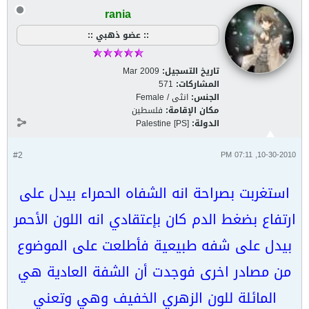
rania
:: عضو ذهبي ::
تاريخ التسجيل:
Mar 2009
المشاركات:
571
الجنس:
انثى / Female
مكان الإقامة:
فلسطين
الدولة:
Palestine [PS]
#2
10-30-2010, 07:11 PM
استغربت بصراحة انه الشفاه الحمراء بيدل على
ارتفاع بضغط الدم كان بإعتقادي انه اللون الأحمر
بيدل على شفه طبيعية فأطلعت على الموضوع
من مصادر اخرى فوجدت أن الشفة العادية هي
المائلة للون الزهري الخفيف وهي وتعني