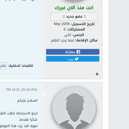
انت منذ الان غيرك
:: عضو جديد ::
تاريخ التسجيل:
May 2009
المشاركات:
6
الجنس:
انثى
مكان الإقامة:
اينما وجد الظلم
مشاركة
تويت
الكلمات الدلالية:
تقاري
02-18-2011, 10:23 PM
السلام عليكم
ارجو الاستجابة لطلب التقار
شكرا مقدما,
تنويه لقد زرت هذا الموض