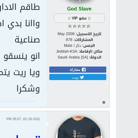
طاقم الادار
God Slave
:: عضو VIP ::
واانا بدي 
تاريخ التسجيل:
May 2008
صناعية
المشاركات:
878
الجنس:
ذكر / Male
انو ينسقو 
مكان الإقامة:
Jeddah-KSA
الدولة:
Saudi Arabia [SA]
ويا ريت يتم
مشاركة
تويت
وشكرا
02-19-2011, 05:07 PM