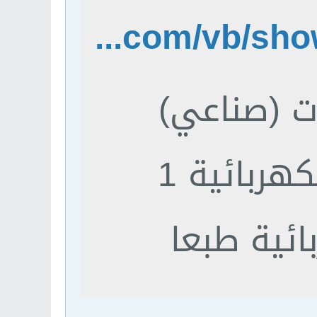
http://www.ienajah.com/vb/showthread.php?t=6180
ات (صناعي)
وتقارير مختبر الدوائر الكهربائية 1
لطلاب الهندسة الكهربائية طبعا
تقارير مختبر