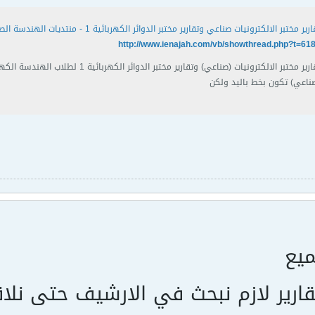
رير مختبر الالكترونيات صناعي وتقارير مختبر الدوائر الكهربائية 1 - منتديات الهندسة الصناعية
http://www.ienajah.com/vb/showthread.php?t=61
ناعي) تكون بخط باليد ولكن
ميع
تقارير لازم نبحث في الارشيف حتى نلا