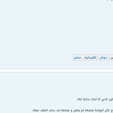
ر
,
دوائر
,
كهربائية
,
مختبر
ير, لاني انا ايضا بحاجة لها.
وع لكن الروابط بعضها لم يعمل و بعضها قد حذف الملف منها.