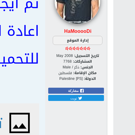
تم ايج
اعادة 
HaMooooDi
إدارة الموقع
للتحمي
تاريخ التسجيل:
May 2008
المشاركات:
7768
الجنس:
ذكر / Male
مكان الإقامة:
فلسطين
الدولة:
Palestine [PS]
مشاركة
تويت