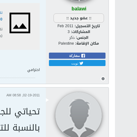
balawi
تقا
:: عضو جديد ::
80
تاريخ التسجيل:
Feb 2011
المشاركات:
3
(ص
الجنس:
ذكر
مكان الإقامة:
Palestine
مشاركة
تويت
احترامي
02-19-2011, 08:58 AM
تحياتي للج
بالنسبة لل