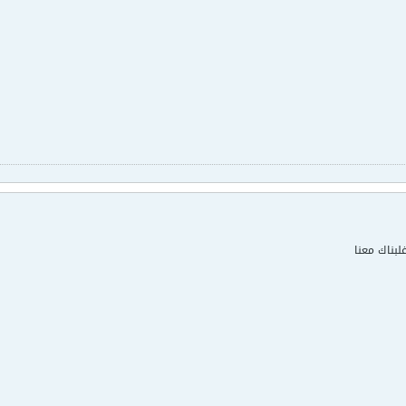
لالكترونيات (صناعي) ت
لكن
بناك معنا