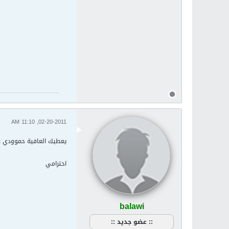
ا
و
02-20-2011, 11:10 AM
يعطيك العافية حموودي غل
احترامي
balawi
:: عضو جديد ::