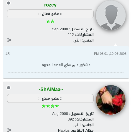
rozey
:: عضو فعال ::
تاريخ التسجيل:
Sep 2008
المشاركات:
112
الجنس:
انثى
#5
10-06-2008, 08:01 PM
مشكور على هاي القصه المعبرة
~ShAiMaa~
:: عضو مبدع ::
تاريخ التسجيل:
Aug 2008
المشاركات:
392
الجنس:
انثى
مكان الإقامة:
Nablus