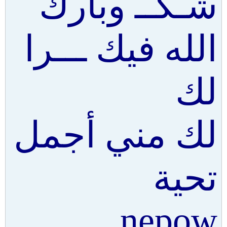
شـكــ وبارك
الله فيك ـــرا
لك
لك مني أجمل
تحية
nepow