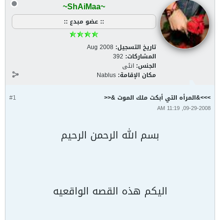
~ShAiMaa~
:: عضو مبدع ::
تاريخ التسجيل:
Aug 2008
المشاركات:
392
الجنس:
انثى
مكان الإقامة:
Nablus
>>>&المرأه التي أبكت ملك الموت &<<
#1
09-29-2008, 11:19 AM
بسم الله الرحمن الرحيم
اليكم هذه القصه الواقعيه