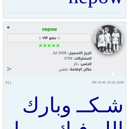
nepow
:: عضو VIP ::
تاريخ التسجيل:
Jul 2008
المشاركات:
3759
الجنس:
ذكر
مكان الإقامة:
نابلس
#11
02-01-2009, 10:48 PM
شـكــ وبارك