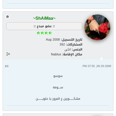
~ShAiMaa~
:: عضو مبدع ::
تاريخ التسجيل:
Aug 2008
المشاركات:
392
الجنس:
انثى
مكان الإقامة:
Nablus
#4
09-29-2008, 07:55 PM
سوسو
ســــومه
مشكــــــــورين ع المرور يا حلويـــــــــن