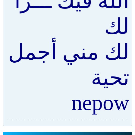
الله فيك ـــرا
لك
لك مني أجمل
تحية
nepow