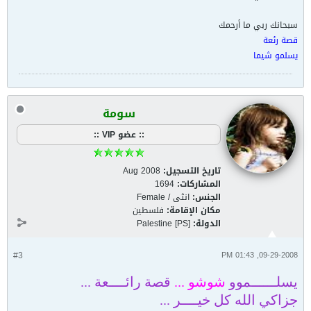
سبحانك ربي ما أرحمك
قصة رئعة
يسلمو شيما
سومة
:: عضو VIP ::
تاريخ التسجيل:
Aug 2008
المشاركات:
1694
الجنس:
انثى / Female
مكان الإقامة:
فلسطين
الدولة:
Palestine [PS]
#3
09-29-2008, 01:43 PM
يسلــــــموو
شوشو ...
قصة رائــــعة ...
جزاكي الله كل خيــــر ...