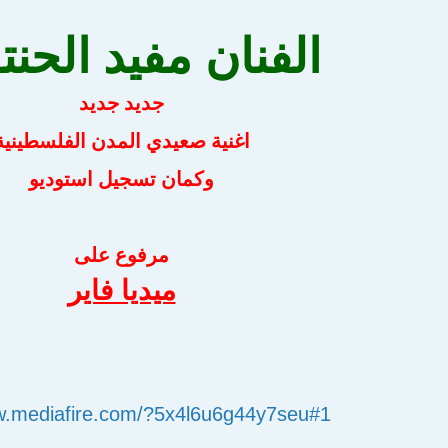
الفنان مفيد الحنت
جديد جديد
اغنية صعيدي المدن الفلسطينية
وكمان تسجيل استوديو
مرفوع على
ميديا فاير
w.mediafire.com/?5x4l6u6g44y7seu#1