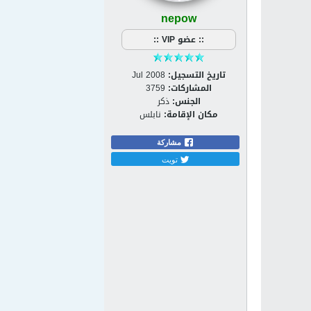
nepow
:: عضو VIP ::
تاريخ التسجيل:
Jul 2008
المشاركات:
3759
الجنس:
ذكر
مكان الإقامة:
نابلس
مشاركة
تويت