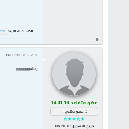
الكلمات الدلالية:
2011
08-17-2011, 12:38 PM
يسلمووووووو
عضو متقاعد 14.01.16
:: عضو ذهبي ::
تاريخ التسجيل:
Jun 2010