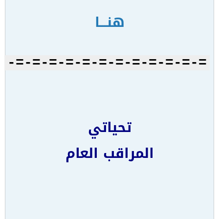
هنـــا
=-=-=-=-=-=-=-=-=-=-=-=-
تحياتي
المراقب العام