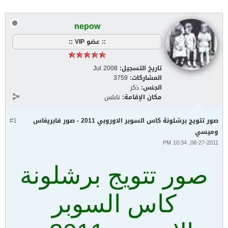
nepow
:: عضو VIP ::
تاريخ التسجيل:
Jul 2008
المشاركات:
3759
الجنس:
ذكر
مكان الإقامة:
نابلس
صور تتويج برشلونة كاس السوبر الاوروبي 2011 - صور فابريغاس
#1
وميسي
08-27-2011, 10:34 PM
صور تتويج برشلونة
كاس السوبر