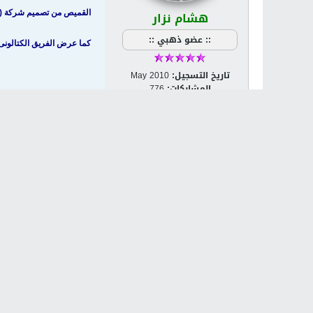
هشام نزار
القميص من تصميم شركة (Nike)، المتعاقدة مع النادي منذ 13 عاما، وقد عرضته رسميا اليوم بمتحف الفن المعاصر بمدينة برشلونة في حضور رئيس النادي ساندرو روسيل
:: عضو ذهبي ::
كما عرض الفريق الكتالونى 
تاريخ التسجيل:
May 2010
المشاركات:
776
الجنس:
ذكر
مكان الإقامة:
العراق
مشاركة
تويت
الكلمات الدلالية:
الجد
المواضيع ذات الصلة
لا توجد نتائج تلبي هذه المعايير.