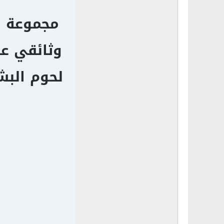
مجموعة م
وثائقي عن
لحوم البش