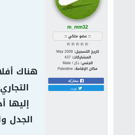
m_mm32
:: عضو ملكي ::
تاريخ التسجيل:
May 2008
المشاركات:
437
الجنس:
ذكر / Male
هناك أفلا
مكان الإقامة:
Palestine
مشاركة
التجاري
تويت
إليها أح
الجدل وا