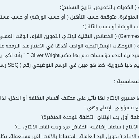
وقد بينت التجارب الميدانية ل
ضرورية، كما هو مبين في الرسم التوضيحي رقم ( SEQ رسم_توضيحي \* ARABIC 19) :
ا مسيرو الإنتاج لها تأثير على مختلف أقسام التكلفة أو الدخل، ل
 مع مسؤولي الإنتاج وهي :
 الإنتاج ( تحويل اليد العاملة، الاحتفاظ بالآلات الغير مستعملة، 