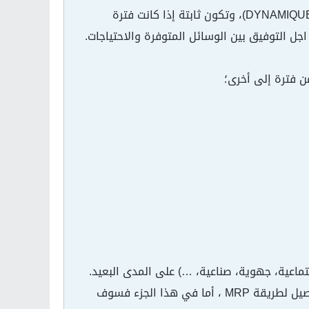
عندما تكون إشكالية تخطيط الإنتاج مبنية على عدة فترات فنقول عنها أنها متحركة ( DYNAMIQUE)، وتكون ثابتة إذا كانت فترة
جل التوفيق بين الوسائل المتوفرة والاحتياجات.
عية، جهوية، صناعية، …) على المدى البعيد.
أما المخطط الموجه للإنتاج ومخطط الاحتياجات فسوف نتعرض لهما عند التعرض بالتفصيل لطريقة MRP ، أما في هذا الجزء فسوف