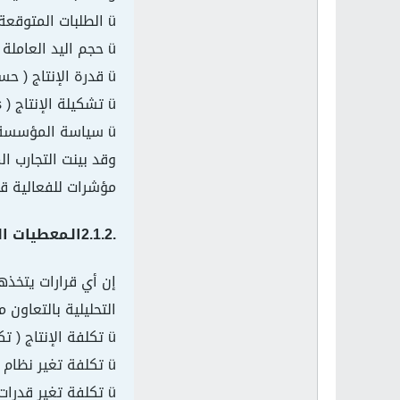
ü الطلبات المتوقعة ( الكميات بالتخصيص، تاريخ التسليم)؛
ü حجم اليد العاملة المتوفرة، متوقعة حسب التأهيل ( أو حسب الورشة) أو حسب مستوى التوفيرية ( ساعات عادية، ساعات إضافية،...)؛
ü قدرة الإنتاج ( حسب الورشة أو حسب الآلة )؛
ü تشكيلة الإنتاج ( Gammes) ( الخصائص التقنية للإنتاج، التموين اللازم، الوقت العملي،...)؛
ü سياسة المؤسسة ( التوجهات الإستراتيجية الواجب أخذها في الاعتبار عند البرمجة على المدى القصير أو البعيد).
مؤشرات للفعالية قيم دنيا 
.2.1.2الـمعطيات الـمحاسبية :
إن أي قرارات يتخذه
التحليلية بالتعاون
ü تكلفة الإنتاج ( تكلفة أول بدء الإنتاج، التكلفة للوحدة المتغيرة)؛
ü تكلفة تغير نظام الإنتاج ( ساعات إضافية، انخفاض مرد ودية نقاط الإنتاج، ...)؛
ü تكلفة تغير قدرات