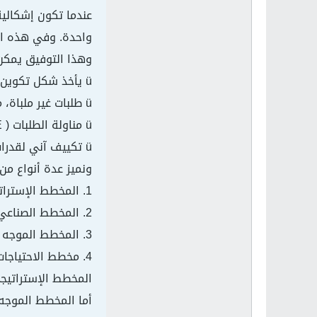
واحدة. وفي هذه الح
وهذا التوفيق يمكن 
ü يأخذ شكل تكوين مخزون يسمح بصقل الإنتاج عندما يعرف الطلب تغيرات محسوسة من فترة إلى أخرى؛
ü طلبات غير ملباة، مؤجلة أو ضائعة؛
ü مناولة الطلبات ( SOUS-TRAITANCE)؛
ü تكييف آني لقدرات الإنتاج ( ساعات إضافية، تشغيل آلات أخرى).
ونميز عدة أنواع م
1. المخطط الإستراتيجي للمؤسسة؛
2. المخطط الصناعي والتجاري؛
3. المخطط الموجه للإنتاج؛
4. مخطط الاحتياجات الناتج عن تطبيق طريقة MRP.
المخطط الإستراتيج