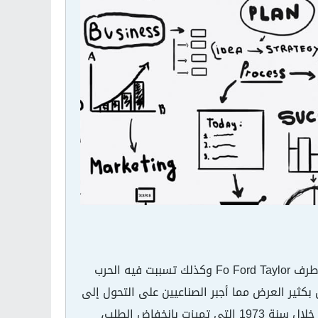
الصناعة عرفت تحولين مهمين منذ نشأتها في القرن العشرين، الأولى تم توضيحه من طرف Fo Ford Taylor وكذلك تسببت فيه الحرب
 بكثير العرض مما أجبر الصناعيين على التحول إلى
الإنتاج بحصص كبيرة لتلبية الطلب المتزايد . التحول الثاني كان خلال الأزمة التي وقعت خلال سنة 1973 التي تميزت بانخفاض الطلب،