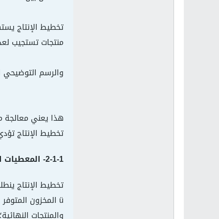
تخطيط الإنتاج يسته
منتجات تستجيب لع
والرسم التوضيحي التالي يوضح المبدأ العام لـ MRP حيث ا
هذا يعني معالجة معلو
تخطيط الإنتاج تؤد
2-1-1- المعطيات المادية :
تخطيط الإنتاج ينطلق
ü المخزون المتوفر 
والمنتجات النهائية؛