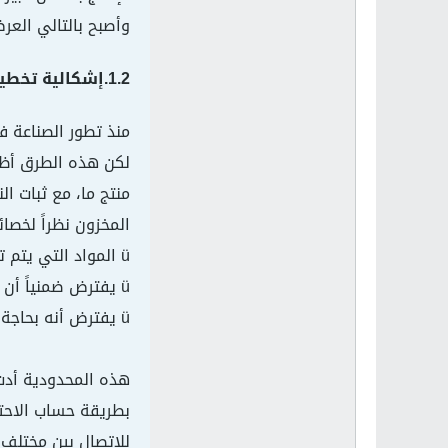
وأصبح بالتالي العر
1.2.إشكالية تخطيط الإنتاج :
منذ تطور الصناعة ف
لكن هذه الطرق أظه
منتج ما، مع ثبات ا
المخزون نظراً لخصا
ü المواد التي يتم تسييرها مستقلة عن بعضها البعض؛
ü يفترض ضمنياً أن الاستهلاك السابق من كل مادة سيتكرر في المستقبل؛
ü يفترض أنه بحاجة في المستقبل لكل مادة، لذا لا يٌهتم بتاريخ الاحتياج.
هذه المحدودية أدت 
بطريقة حساب الاحتي
للاتصال بين مختلف 