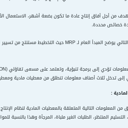
دف من أجل أفاق إنتاج عادة ما تكون بضعة أشهر، الاستعمال الأمث
دة خصائص محددة.
لتخطيط مستنتج من تسيير الطلبات ( التنبؤ التجاري وطلبات الزبائن) والتنفيذ.
مات تؤدي إلى برمجة تنبؤية، وتعتمد على مسعى تفاؤلي (OPTMISATION).
ي إلى تدخل ثلاث أصناف معلومات تنطلق من معطيات مادية ومعطيا
 من المعلومات التالية المتعلقة بالمعطيات المادية لنظام الإنتاج :
، التسليم المنتظر، الطلبات الغير ملباة، المرجأة وهذا بالنسبة للمو