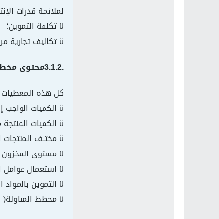
لملائمة قدرات الإنتا
ü تكلفة التموين؛
ü تكاليف تجارية مرتبطة بعدم التلبية الآنية للطلبات.
.3.1.2محتوى مخطط الإنتاج :
كل هذه المعطيات تج
ü الكميات الواجب إنتاجها من كل منتج؛
ü الكميات المنتجة من طرف كل نوع؛
ü مختلف المنتجات المصنعة من طرف كل مركز إنتاج( ورشة، سلسلة، آلة، ...)؛
ü مستوى المخزون اللازم من المواد النصف المصنعة، والمصنعة؛
ü استعمال عوامل الإنتاج: يد عاملة( ساعات عادية، ساعات إضافية، ...) والآلات( المعطيات اللازمة من أجل الصيانة)؛
ü التموين بالمواد الأولية والنصف مصنعة ( مما يوجب النقل بين مراكز الإنتاج للمصنع وبين وحدات الإنتاج المتباعدة جغرافياً)؛
ü مخطط المناولة( SOUS-TRAITANCE).