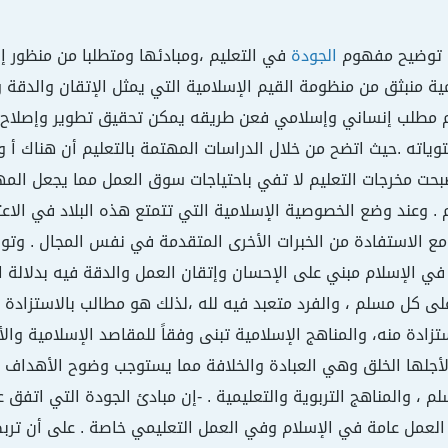
 توضيح مفهوم
الجودة
في التعليم ،ومبادئها ومتطلبا من منظور
ية منبثق من منظومة القيم الإسلامية التي يمثل الإتقان والدقة و
م مطلب إنساني وإسلامي فعن طريقه يمكن تحقيق تطوير وإصلاح 
ياته .حيث اتضح من خلال الدراسات المهتمة بالتعليم أن هناك أ
حت مخرجات التعليم لا تفي باحتياجات سوق العمل مما يجعل المهتم
 . وعند وضع الخصوصية الإسلامية التي تتمتع هذه البلاد في الاع
مع الاستفادة من الخبرات الأخرى المتقدمة في نفس المجال . وتوص
في الإسلام مبني على الإحسان وإتقان العمل والدقة فيه بدلالة ا
ى كل مسلم ، والفرد متعبد فيه لله ،لذلك هو مطالب بالاستزادة م
تزادة منه، والمناهج الإسلامية تبنى وفقاً للمقاصد الإسلامية وا
لأجلها الخلق وهي العبادة والخلافة مما يستوجب وضوح الأهداف 
لم ، والمناهج التربوية والتعليمية . -إن مبادئ الجودة التي اتفق
لعمل عامة في الإسلام وفي العمل التعليمي خاصة . على أن تربط