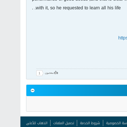
with it, so he requested to learn all his life. .
http
معحبون
1
سة الخصوصية
شروط الخدمة
تحميل الملفات
الذهاب للأعلى