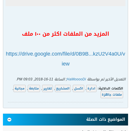
المزيد من الملفات اكثر من ١٠٠ ملف
https://drive.google.com/file/d/0B9B...kzU2V4a0U/v
iew
التعديل الأخير تم بواسطة
HaMooooDi
; الساعة
11-16-2018, 09:03 PM
.
الكلمات الدلالية:
ادارة
,
اكسل
,
المشاريع
,
تقارير
,
متابعة
,
مجانية
,
ملفات جاهزة
المواضيع ذات الصلة